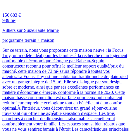
156 683 €
939 m²
Villiers-sur-Suize
Haute-Marne
programme terrain + maison
Sur ce terrain, nous vous proposons cette maison neuve : la Focus
Tiny, un modèle idéal pour les familles à la recherche d'un logement
confortable et économique. Conçue par Babeau-Seguin,
constructeur reconnu pour offrir le meilleur rapport qualité/prix du
marché, cette maison de 73 m² saura répondre à toutes vos
attentes.La Focus Tiny est une habitation traditionnelle de plain-pied
avec un garage intégré de 15 m². Elle se distingue par son design
sobre et moderne, ainsi que par ses excellentes performances en
matière d'économie d'énergie, conforme à la norme RE2020. Cette
maison basse consommation est parfaite pour ceux qui souhaitent
réduire leur empreinte écologique tout en bénéficiant d'un confort
optimal.À l'intérieur, vous découvrirez un grand séjour-cuisine
traversant qui offre une agréable sensation d'espace. Les trois
chambres à coucher de dimensions raisonnables accueilleront
confortablement votre famille. Les espaces sont si bien répartis que
vous ne vous sentirez jamais à l'étroit.Les caractéristiques principales