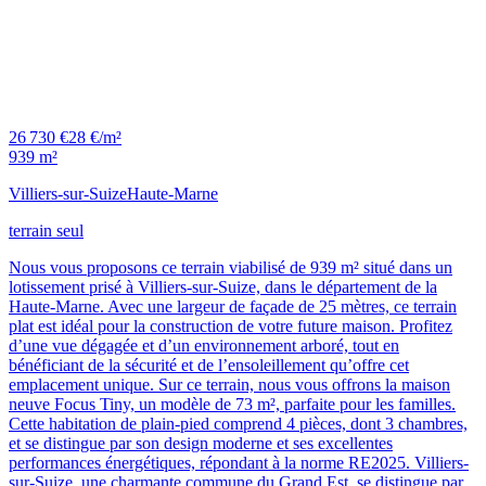
26 730 €
28 €/m²
939 m²
Villiers-sur-Suize
Haute-Marne
terrain seul
Nous vous proposons ce terrain viabilisé de 939 m² situé dans un
lotissement prisé à Villiers-sur-Suize, dans le département de la
Haute-Marne. Avec une largeur de façade de 25 mètres, ce terrain
plat est idéal pour la construction de votre future maison. Profitez
d’une vue dégagée et d’un environnement arboré, tout en
bénéficiant de la sécurité et de l’ensoleillement qu’offre cet
emplacement unique. Sur ce terrain, nous vous offrons la maison
neuve Focus Tiny, un modèle de 73 m², parfaite pour les familles.
Cette habitation de plain-pied comprend 4 pièces, dont 3 chambres,
et se distingue par son design moderne et ses excellentes
performances énergétiques, répondant à la norme RE2025. Villiers-
sur-Suize, une charmante commune du Grand Est, se distingue par