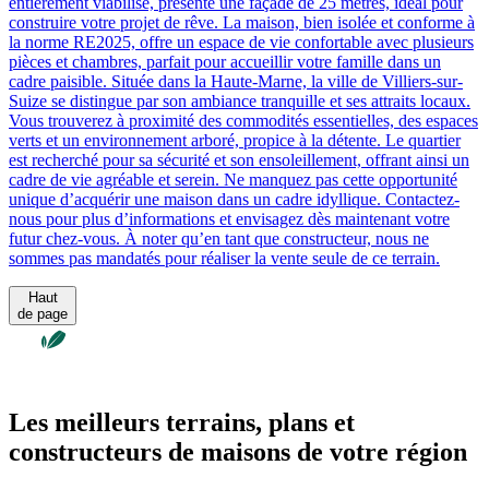
entièrement viabilisé, présente une façade de 25 mètres, idéal pour
construire votre projet de rêve. La maison, bien isolée et conforme à
la norme RE2025, offre un espace de vie confortable avec plusieurs
pièces et chambres, parfait pour accueillir votre famille dans un
cadre paisible. Située dans la Haute-Marne, la ville de Villiers-sur-
Suize se distingue par son ambiance tranquille et ses attraits locaux.
Vous trouverez à proximité des commodités essentielles, des espaces
verts et un environnement arboré, propice à la détente. Le quartier
est recherché pour sa sécurité et son ensoleillement, offrant ainsi un
cadre de vie agréable et serein. Ne manquez pas cette opportunité
unique d’acquérir une maison dans un cadre idyllique. Contactez-
nous pour plus d’informations et envisagez dès maintenant votre
futur chez-vous. À noter qu’en tant que constructeur, nous ne
sommes pas mandatés pour réaliser la vente seule de ce terrain.
Haut
de page
Les meilleurs terrains, plans et
constructeurs de maisons de votre région