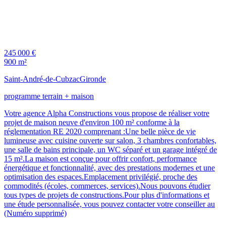
245 000 €
900 m²
Saint-André-de-Cubzac
Gironde
programme terrain + maison
Votre agence Alpha Constructions vous propose de réaliser votre
projet de maison neuve d'environ 100 m² conforme à la
réglementation RE 2020 comprenant :Une belle pièce de vie
lumineuse avec cuisine ouverte sur salon, 3 chambres confortables,
une salle de bains principale, un WC séparé et un garage intégré de
15 m².La maison est conçue pour offrir confort, performance
énergétique et fonctionnalité, avec des prestations modernes et une
optimisation des espaces.Emplacement privilégié, proche des
commodités (écoles, commerces, services).Nous pouvons étudier
tous types de projets de constructions.Pour plus d'informations et
une étude personnalisée, vous pouvez contacter votre conseiller au
(Numéro supprimé)