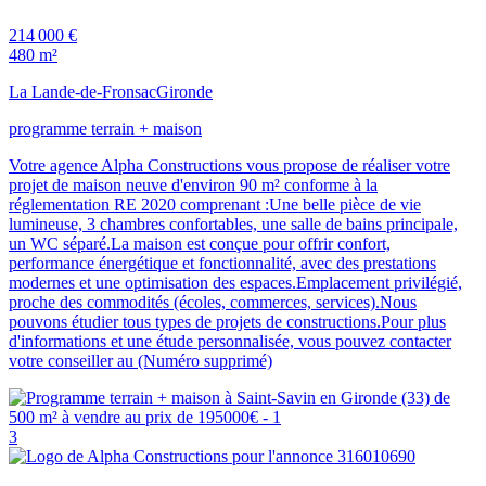
214 000 €
480 m²
La Lande-de-Fronsac
Gironde
programme terrain + maison
Votre agence Alpha Constructions vous propose de réaliser votre
projet de maison neuve d'environ 90 m² conforme à la
réglementation RE 2020 comprenant :Une belle pièce de vie
lumineuse, 3 chambres confortables, une salle de bains principale,
un WC séparé.La maison est conçue pour offrir confort,
performance énergétique et fonctionnalité, avec des prestations
modernes et une optimisation des espaces.Emplacement privilégié,
proche des commodités (écoles, commerces, services).Nous
pouvons étudier tous types de projets de constructions.Pour plus
d'informations et une étude personnalisée, vous pouvez contacter
votre conseiller au (Numéro supprimé)
3