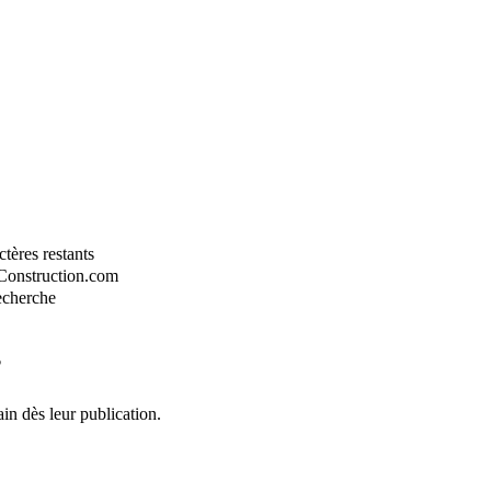
tères restants
-Construction.com
recherche
?
in dès leur publication.