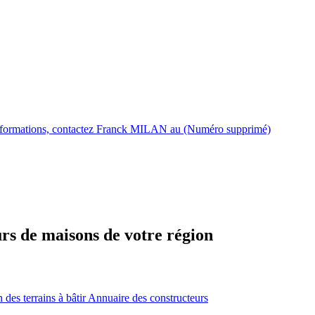
d'informations, contactez Franck MILAN au (Numéro supprimé)
urs de maisons de votre région
des terrains à bâtir
Annuaire des constructeurs