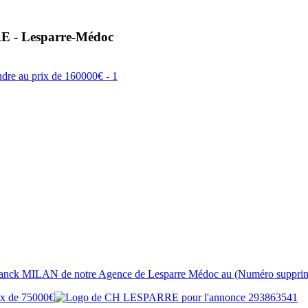
RE - Lesparre-Médoc
r Franck MILAN de notre Agence de Lesparre Médoc au (Numéro suppri