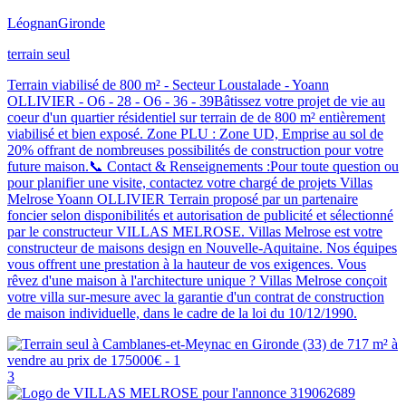
Léognan
Gironde
terrain seul
Terrain viabilisé de 800 m² - Secteur Loustalade - Yoann
OLLIVIER - O6 - 28 - O6 - 36 - 39Bâtissez votre projet de vie au
coeur d'un quartier résidentiel sur terrain de de 800 m² entièrement
viabilisé et bien exposé. Zone PLU : Zone UD, Emprise au sol de
20% offrant de nombreuses possibilités de construction pour votre
future maison.📞 Contact & Renseignements :Pour toute question ou
pour planifier une visite, contactez votre chargé de projets Villas
Melrose Yoann OLLIVIER Terrain proposé par un partenaire
foncier selon disponibilités et autorisation de publicité et sélectionné
par le constructeur VILLAS MELROSE. Villas Melrose est votre
constructeur de maisons design en Nouvelle-Aquitaine. Nos équipes
vous offrent une prestation à la hauteur de vos exigences. Vous
rêvez d'une maison à l'architecture unique ? Villas Melrose conçoit
votre villa sur-mesure avec la garantie d'un contrat de construction
de maison individuelle, dans le cadre de la loi du 10/12/1990.
3