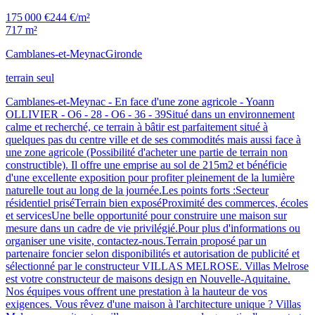
175 000 €
244 €/m²
717 m²
Camblanes-et-Meynac
Gironde
terrain seul
Camblanes-et-Meynac - En face d'une zone agricole - Yoann
OLLIVIER - O6 - 28 - O6 - 36 - 39Situé dans un environnement
calme et recherché, ce terrain à bâtir est parfaitement situé à
quelques pas du centre ville et de ses commodités mais aussi face à
une zone agricole (Possibilité d'acheter une partie de terrain non
constructible). Il offre une emprise au sol de 215m2 et bénéficie
d'une excellente exposition pour profiter pleinement de la lumière
naturelle tout au long de la journée.Les points forts :Secteur
résidentiel priséTerrain bien exposéProximité des commerces, écoles
et servicesUne belle opportunité pour construire une maison sur
mesure dans un cadre de vie privilégié.Pour plus d'informations ou
organiser une visite, contactez-nous.Terrain proposé par un
partenaire foncier selon disponibilités et autorisation de publicité et
sélectionné par le constructeur VILLAS MELROSE. Villas Melrose
est votre constructeur de maisons design en Nouvelle-Aquitaine.
Nos équipes vous offrent une prestation à la hauteur de vos
exigences. Vous rêvez d'une maison à l'architecture unique ? Villas