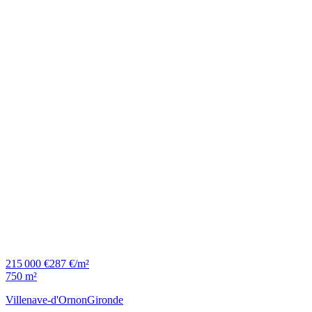
215 000 €
287 €/m²
750 m²
Villenave-d'Ornon
Gironde