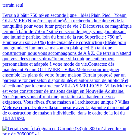
terrain seul
Terrain à bâtir 750 m² en seconde ligne - Idéal Plain-Pied - Yoann
OLLIVIER (Numéro supprimé)À la recherche du calme et de la
tranquillité pour votre futur projet de vie ? Découvrez ce magnifique
terrain à bâtir de 750 m² situé en seconde ligne, vous garantissant
une intimité parfaite, loin du bruit de la rue.Superficie : 750 m²,
Emprise au sol : 30 % (forte capacité de construction) Idéale pour
une grande et lumineuse maison en plain-pied.En tant que
constructeur, nous vous accompagnons de A à Z. Ce terrain n'attend
que vos idées pour voir naître une villa unique, entièrement
personnalisée et adaptée à votre mode de vie.Contactez dès
maintenant Yoann OLLIVIER - Villas Melrose pour imaginer
ensemble les plans de votre future maison.Terrain proposé par un
partenaire foncier selon disponibilités et autorisation de publicité et
sélectionné par le constructeur VILLAS MELROSE. Villas Melrose
est votre constructeur de maisons design en Nouvelle-Aquitaine.
Nos équipes vous offrent une prestation à la hauteur de vos
exigences. Vous rêvez d'une maison à l'architecture unique ? Villas
Melrose conçoit votre villa sur-mesure avec la garantie d'un contrat
de construction de maison individuelle, dans le cadre de la loi du
10/12/1990.