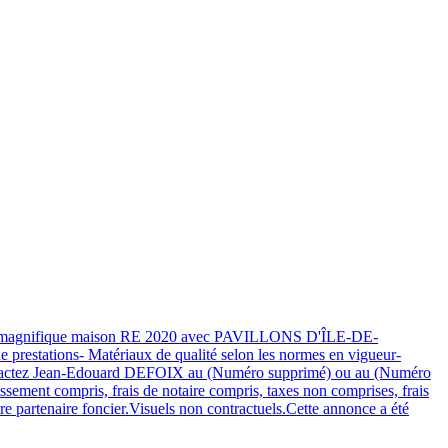
 cette magnifique maison RE 2020 avec PAVILLONS D'ÎLE-DE-
restations- Matériaux de qualité selon les normes en vigueur-
!Contactez Jean-Edouard DEFOIX au (Numéro supprimé) ou au (Numéro
sement compris, frais de notaire compris, taxes non comprises, frais
re partenaire foncier.Visuels non contractuels.Cette annonce a été