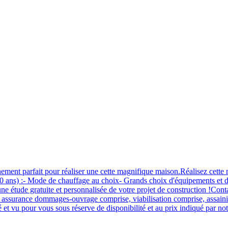
onnement parfait pour réaliser une cette magnifique maison.Réalisez
ns) :- Mode de chauffage au choix- Grands choix d'équipements et de p
ne étude gratuite et personnalisée de votre projet de construction 
 assurance dommages-ouvrage comprise, viabilisation comprise, assainis
 et vu pour vous sous réserve de disponibilité et au prix indiqué par not