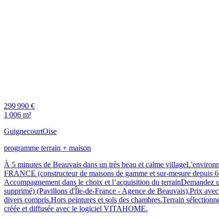
299 990 €
1 006 m²
Guignecourt
Oise
programme terrain + maison
À 5 minutes de Beauvais dans un très beau et calme villageL'envir
FRANCE (constructeur de maisons de gamme et sur-mesure depuis 60 a
Accompagnement dans le choix et l’acquisition du terrainDemandez u
supprimé) (Pavillons d'Île-de-France - Agence de Beauvais).Prix avec
divers compris.Hors peintures et sols des chambres.Terrain sélectionné
créée et diffusée avec le logiciel VITAHOME.