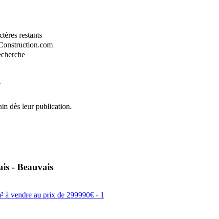
tères restants
-Construction.com
recherche
?
in dès leur publication.
ais - Beauvais