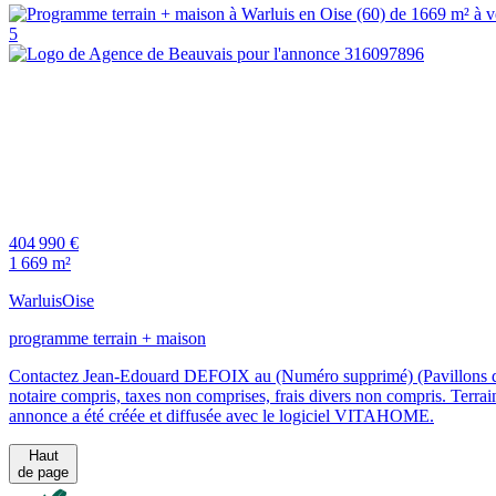
5
404 990 €
1 669 m²
Warluis
Oise
programme terrain + maison
Contactez Jean-Edouard DEFOIX au (Numéro supprimé) (Pavillons d'Î
notaire compris, taxes non comprises, frais divers non compris. Terrain
annonce a été créée et diffusée avec le logiciel VITAHOME.
Haut
de page