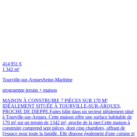
414 951 €
1 342 m²
Tourville-sur-Arques
Seine-Maritime
programme terrain + maison
MAISON À CONSTRUIRE 7 PIÈCES SUR 170 M²
IDÉALEMENT SITUÉE À TOURVILLE-SUR-ARQUES,
PROCHE DE DIEPPE.Faites bâtir dans un secteur idéalement situé
à Tourville-sur-Arques. Cette maison offre une surface habitable de
170 m² sur un terrain de 1342 m², proche de la mer.Cette maison à
construire comprend sept pièces, dont cinq chambres, offrant de
l'espace pour toute la famille. Elle dispose également d'une cuisine et