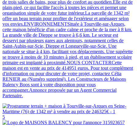
de trois salles de bains, pour plus de confort au quotidien.Elle est de
plain-pied, ce qui facilite l'accès à toutes les pièces et permet une
organisation simple de votre futur intérieur.La parcelle de 1342 m²
offre un beau terrain pour profiter de l'extérieur et aménager selon
vos envies.ENVIRONNEMENTSituée à Tourville-sur-Arques,
cette maison bénéficie d'un cadre calme et proche de la mer à 8 km.
La grande ville de Dieppe se trouve à 6,6 km. Le secteur est
desservi par plusieurs gares aux alentours, notamment celles de
Saint-Aubin-sur-Scie, Dieppe et Longueville-sur-Scie. Une
nationale se situe à 4 km, facilitant vos déplacements. Une supérette
se trouve à moins de 10 minutes à pied, et un établissement scolaire
primaire est implanté à proximité.NOUS CONTACTERCette
maison est en vente au prix de 414951 euros. Pour tout complément
d'information ou pour discuter de votre projet, contactez Célia
RENIER au (Numéro supprimé). Les Constructeurs de Maisons
Balency Boos sont à votre disposition pour vous
accompagner.Annonce proposée par un Agent Commercial
Partenaire.
5