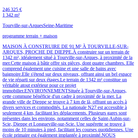
246 325 €
1 342 m²
Tourville-sur-Arques
Seine-Maritime
programme terrain + maison
MAISON À CONSTRUIRE DE 91 M² À TOURVILLE-SUR-
ARQUES, PROCHE DE DIEPPE.À construire sur un terrain de
1342 m², idéalement situé à Tourville-sur-Arques, à proximité de la
mer.Cette maison à bâtir offre six pièces, dont quatre chambres. Elle
comprend également une cuisine et une salle de bains avec
baignoire.Elle s'étend sur deux niveaux, offrant ainsi un bel espace
de vie réparti sur deux étages.Le terrain de 1342 m² constitue un
véritable atout extérieur pour ce projet
immobilier.ENVIRONNEMENTSituée à Tourville-sur-Arques,
cette commune bénéficie d'un cadre à proximité de la mer. La
grande ville de Dieppe se trouve à 7 km de là, offrant un accès à
divers services et commodités. La nationale N27 est accessible à
seulement 4 km, facilitant les déplacements. Plusieurs gares sont
présentes dans les environs, notamment celles de Saint-Aubin-sur-
Scie, Dieppe et Longueville-sur-Scie. Une supérette se trouve à
moins de 10 minutes à pied, facilitant les courses quotidiennes. Une
école primaire est également implantée à proximité.NOUS