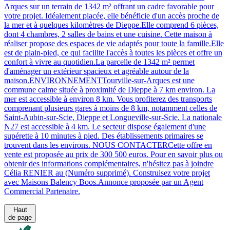
Arques sur un terrain de 1342 m² offrant un cadre favorable pour
votre projet. Idéalement placée, elle bénéficie d'un accès proche de
la mer et à quelques kilomètres de Dieppe.Elle comprend 6 pièces,
dont 4 chambres, 2 salles de bains et une cuisine. Cette maison à
réaliser propose des espaces de vie adaptés pour toute la famille.Elle
est de plain-pied, ce qui facilite l'accès à toutes les pièces et offre un
confort à vivre au quotidien.La parcelle de 1342 m² permet
d'aménager un extérieur spacieux et agréable autour de la
maison.ENVIRONNEMENTTourville-sur-Arques est une
commune calme située à proximité de Dieppe à 7 km environ. La
mer est accessible à environ 8 km. Vous profiterez des transports
comprenant plusieurs gares à moins de 8 km, notamment celles de
Saint-Aubin-sur-Scie, Dieppe et Longueville-sur-Scie. La nationale
N27 est accessible à 4 km. Le secteur dispose également d'une
supérette à 10 minutes à pied. Des établissements primaires se
trouvent dans les environs. NOUS CONTACTERCette offre en
vente est proposée au prix de 300 500 euros. Pour en savoir plus ou
obtenir des informations complémentaires, n'hésitez pas à joindre
Célia RENIER au (Numéro supprimé). Construisez votre projet
avec Maisons Balency Boos.Annonce proposée par un Agent
Commercial Partenaire.
Haut
de page