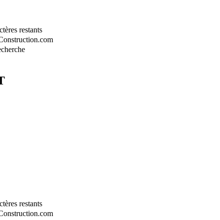
tères restants
-Construction.com
recherche
T
tères restants
-Construction.com