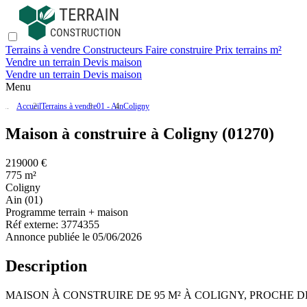
Terrains à vendre
Constructeurs
Faire construire
Prix terrains m²
Vendre un terrain
Devis maison
Vendre un terrain
Devis maison
Menu
Accueil
Terrains à vendre
01 - Ain
Coligny
Maison à construire à Coligny (01270)
219000 €
775 m²
Coligny
Ain (01)
Programme terrain + maison
Réf externe:
3774355
Annonce publiée le 05/06/2026
Description
MAISON À CONSTRUIRE DE 95 M² À COLIGNY, PROCHE 