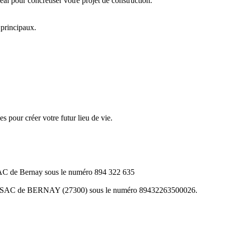
al pour concrétiser votre projet de construction.
 principaux.
s pour créer votre futur lieu de vie.
AC de Bernay sous le numéro 894 322 635
u RSAC de BERNAY (27300) sous le numéro 89432263500026.