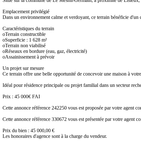
Situé sur la commune de Le Mesnil-Germain, à proximité de Lisieux, dé
Emplacement privilégié
Dans un environnement calme et verdoyant, ce terrain bénéficie d'un c
Caractéristiques du terrain
oTerrain constructible
oSuperficie : 1 628 m²
oTerrain non viabilisé
oRéseaux en bordure (eau, gaz, électricité)
oAssainissement à prévoir
Un projet sur mesure
Ce terrain offre une belle opportunité de concevoir une maison à votre 
Idéal pour résidence principale ou projet familial dans un secteur rech
Prix : 45 000€ FAI
Cette annonce référence 242250 vous est proposée par votre agen
Cette annonce référence 330672 vous est présentée par votre a
Prix du bien : 45 000,00 €
Les honoraires d'agence sont à la charge du vendeur.