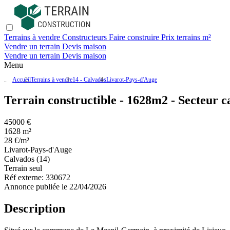
Terrains à vendre
Constructeurs
Faire construire
Prix terrains m²
Vendre un terrain
Devis maison
Vendre un terrain
Devis maison
Menu
Accueil
Terrains à vendre
14 - Calvados
Livarot-Pays-d'Auge
Terrain constructible - 1628m2 - Secteur 
45000 €
1628 m²
28 €/m²
Livarot-Pays-d'Auge
Calvados (14)
Terrain seul
Réf externe:
330672
Annonce publiée le 22/04/2026
Description