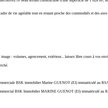
couvrez ce beau terrain constructible d'une superficie de 1 628 m², idé
adre de vie agréable tout en restant proche des commodités et des axes
image : volumes, agencement, extérieur... laissez libre cours à vos envie
erché.
t commerciale BSK immobilier Marine GUENOT (EI) immatriculé au RS
gent commercial BSK Immobilier MARINE GUENOT (EI) immatriculé a