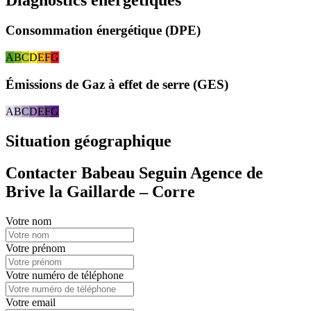
Consommation énergétique (DPE)
A
B
C
D
E
F
G
Émissions de Gaz à effet de serre (GES)
A
B
C
D
E
F
G
Situation géographique
Contacter Babeau Seguin Agence de
Brive la Gaillarde – Corre
Votre nom
Votre prénom
Votre numéro de téléphone
Votre email