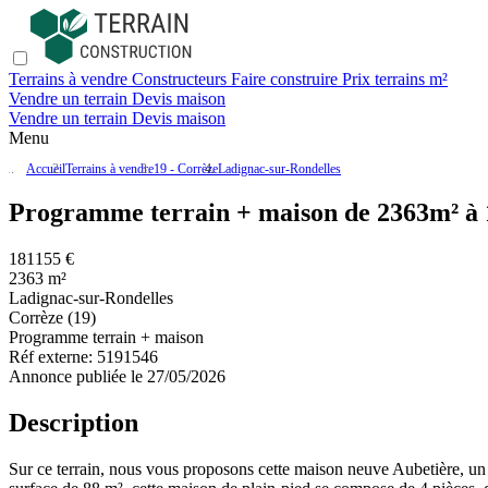
Terrains à vendre
Constructeurs
Faire construire
Prix terrains m²
Vendre un terrain
Devis maison
Vendre un terrain
Devis maison
Menu
Accueil
Terrains à vendre
19 - Corrèze
Ladignac-sur-Rondelles
Programme terrain + maison de 2363m² à 
181155 €
2363 m²
Ladignac-sur-Rondelles
Corrèze (19)
Programme terrain + maison
Réf externe:
5191546
Annonce publiée le 27/05/2026
Description
Sur ce terrain, nous vous proposons cette maison neuve Aubetière, un