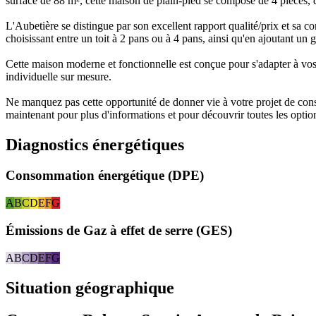
surface de 88 m², cette maison de plain-pied se compose de 4 pièces, d
L'Aubetière se distingue par son excellent rapport qualité/prix et sa
choisissant entre un toit à 2 pans ou à 4 pans, ainsi qu'en ajoutant un
Cette maison moderne et fonctionnelle est conçue pour s'adapter à vos e
individuelle sur mesure.
Ne manquez pas cette opportunité de donner vie à votre projet de cons
maintenant pour plus d'informations et pour découvrir toutes les optio
Diagnostics énergétiques
Consommation énergétique (DPE)
A
B
C
D
E
F
G
Émissions de Gaz à effet de serre (GES)
A
B
C
D
E
F
G
Situation géographique