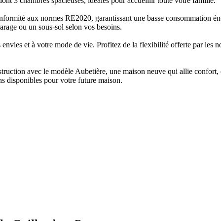
ont 3 chambres spacieuses, idéales pour accueillir toute votre famille.
 conformité aux normes RE2020, garantissant une basse consommation éne
 garage ou un sous-sol selon vos besoins.
nvies et à votre mode de vie. Profitez de la flexibilité offerte par les
truction avec le modèle Aubetière, une maison neuve qui allie confort,
ns disponibles pour votre future maison.