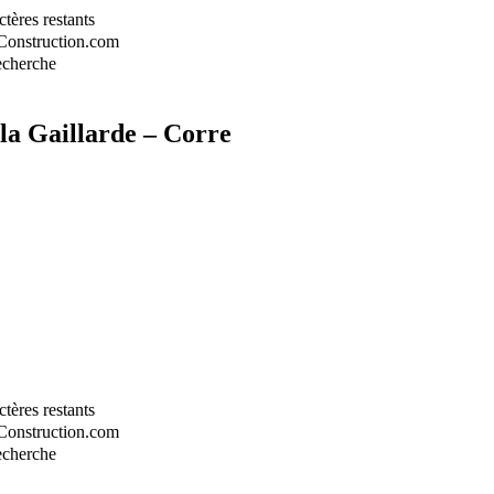
tères restants
-Construction.com
recherche
la Gaillarde – Corre
tères restants
-Construction.com
recherche