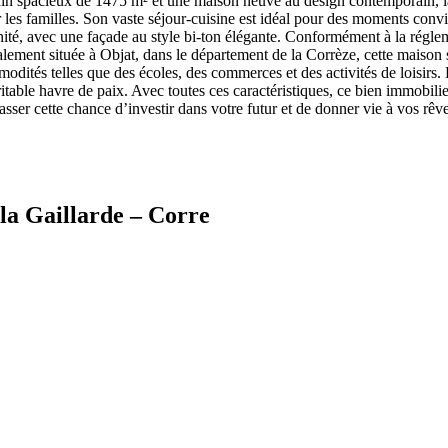
rain spacieux de 1475 m² et une maison neuve au design contemporain, 
les familles. Son vaste séjour-cuisine est idéal pour des moments convivi
dernité, avec une façade au style bi-ton élégante. Conformément à la ré
ent située à Objat, dans le département de la Corrèze, cette maison s’in
odités telles que des écoles, des commerces et des activités de loisirs.
itable havre de paix. Avec toutes ces caractéristiques, ce bien immobilie
ser cette chance d’investir dans votre futur et de donner vie à vos rêve
la Gaillarde – Corre