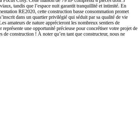
la Focus Cosy. Cette maison de 79 m² comprend 4 pièces dont 3
aux, tandis que l’espace nuit garantit tranquillité et intimité. En
glementation RE2020, cette construction basse consommation promet
scrit dans un quartier privilégié qui séduit par sa qualité de vie
 Les amateurs de nature apprécieront les nombreux sentiers de
r représente une opportunité précieuse pour concrétiser votre projet de
s de construction ! À noter qu’en tant que constructeur, nous ne