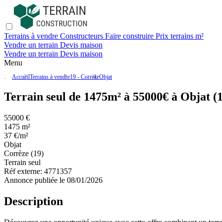
Terrains à vendre
Constructeurs
Faire construire
Prix terrains m²
Vendre un terrain
Devis maison
Vendre un terrain
Devis maison
Menu
Accueil
Terrains à vendre
19 - Corrèze
Objat
Terrain seul de 1475m² à 55000€ à Objat (
55000 €
1475 m²
37 €/m²
Objat
Corrèze (19)
Terrain seul
Réf externe:
4771357
Annonce publiée le 08/01/2026
Description