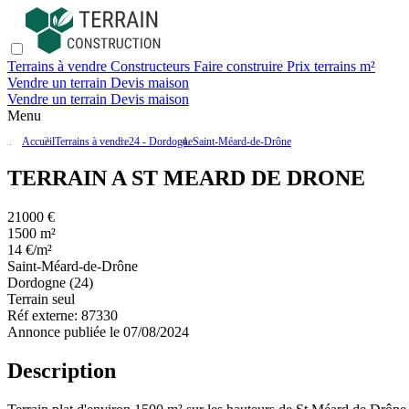
Terrains à vendre
Constructeurs
Faire construire
Prix terrains m²
Vendre un terrain
Devis maison
Vendre un terrain
Devis maison
Menu
Accueil
Terrains à vendre
24 - Dordogne
Saint-Méard-de-Drône
TERRAIN A ST MEARD DE DRONE
21000 €
1500 m²
14 €/m²
Saint-Méard-de-Drône
Dordogne (24)
Terrain seul
Réf externe:
87330
Annonce publiée le 07/08/2024
Description