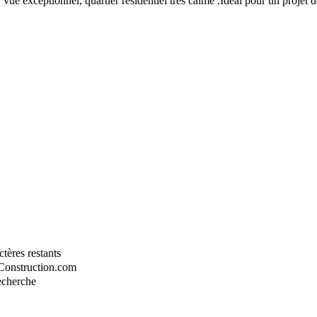
vue exceptionnel, quartier résidentiel très calme .Idéal pour un projet 
tères restants
-Construction.com
recherche