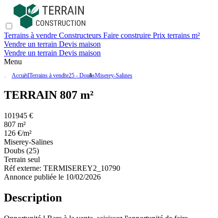
Terrains à vendre
Constructeurs
Faire construire
Prix terrains m²
Vendre un terrain
Devis maison
Vendre un terrain
Devis maison
Menu
Accueil
Terrains à vendre
25 - Doubs
Miserey-Salines
TERRAIN 807 m²
101945 €
807 m²
126 €/m²
Miserey-Salines
Doubs (25)
Terrain seul
Réf externe:
TERMISEREY2_10790
Annonce publiée le 10/02/2026
Description