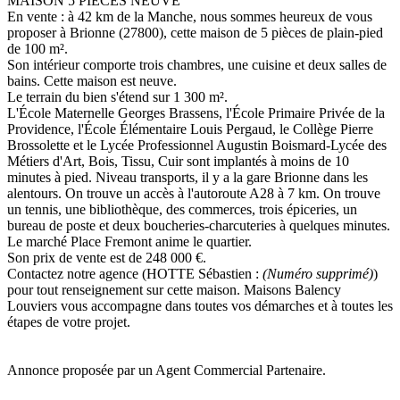
MAISON 5 PIÈCES NEUVE
En vente : à 42 km de la Manche, nous sommes heureux de vous
proposer à Brionne (27800), cette maison de 5 pièces de plain-pied
de 100 m².
Son intérieur comporte trois chambres, une cuisine et deux salles de
bains. Cette maison est neuve.
Le terrain du bien s'étend sur 1 300 m².
L'École Maternelle Georges Brassens, l'École Primaire Privée de la
Providence, l'École Élémentaire Louis Pergaud, le Collège Pierre
Brossolette et le Lycée Professionnel Augustin Boismard-Lycée des
Métiers d'Art, Bois, Tissu, Cuir sont implantés à moins de 10
minutes à pied. Niveau transports, il y a la gare Brionne dans les
alentours. On trouve un accès à l'autoroute A28 à 7 km. On trouve
un tennis, une bibliothèque, des commerces, trois épiceries, un
bureau de poste et deux boucheries-charcuteries à quelques minutes.
Le marché Place Fremont anime le quartier.
Son prix de vente est de 248 000 €.
Contactez notre agence (HOTTE Sébastien :
(Numéro supprimé)
)
pour tout renseignement sur cette maison. Maisons Balency
Louviers vous accompagne dans toutes vos démarches et à toutes les
étapes de votre projet.
Annonce proposée par un Agent Commercial Partenaire.