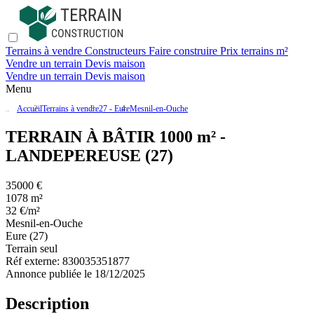
Terrains à vendre
Constructeurs
Faire construire
Prix terrains m²
Vendre un terrain
Devis maison
Vendre un terrain
Devis maison
Menu
Accueil
Terrains à vendre
27 - Eure
Mesnil-en-Ouche
TERRAIN À BÂTIR 1000 m² -
LANDEPEREUSE (27)
35000 €
1078 m²
32 €/m²
Mesnil-en-Ouche
Eure (27)
Terrain seul
Réf externe:
830035351877
Annonce publiée le 18/12/2025
Description