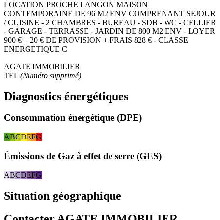
LOCATION PROCHE LANGON MAISON
CONTEMPORAINE DE 96 M2 ENV COMPRENANT SEJOUR
/ CUISINE - 2 CHAMBRES - BUREAU - SDB - WC - CELLIER
- GARAGE - TERRASSE - JARDIN DE 800 M2 ENV - LOYER
900 € + 20 € DE PROVISION + FRAIS 828 € - CLASSE
ENERGETIQUE C
AGATE IMMOBILIER
TEL
(Numéro supprimé)
Diagnostics énergétiques
Consommation énergétique (DPE)
A
B
C
D
E
F
G
Émissions de Gaz à effet de serre (GES)
A
B
C
D
E
F
G
Situation géographique
Contacter AGATE IMMOBILIER