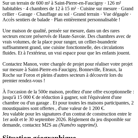
Sur un terrain de 600 m² à Saint-Pierre-en-Faucigny · 126 m²
habitables · 4 chambres de 12 à 15 m² · Cuisine sur mesure · Grand
cellier · Garage · Chauffage au sol · Grand terrain · Vue dégagée ·
Accès sentiers de balade · Plan entièrement personnalisable !
Une maison de qualité, pensée sur mesure, dans un des rares
secteurs encore préservés de Haute-Savoie. Des chambres avec de
vrais volumes, de la place pour ranger, un cellier-buanderie
suffisamment grand, une cuisine fonctionnelle, des circulations
fluides. Et à l'extérieur, un vrai espace pour que les enfants jouent.
Contactez Manon, votre chargée de projet pour réaliser votre projet
sur mesure à Saint-Pierre-en-Faucigny, Bonneville, Eteaux, la
Roche sur Foron et pleins d'autres secteurs à découvrir lors du
premier rendez-vous !
À l'occasion de la 500e maison, profitez d'une offre exceptionnelle :
jusqu'à 15 000 € de réduction à gagner, soit l'équivalent d'une
chambre ou d'un garage . Et pour toutes les maisons participantes, 2
moustiquaires sont offertes , d'une valeur de 1 200 €.
Jeu valable pour les signatures d'un contrat de construction entre le
1er août et le 30 septembre 2026. Règlement du jeu disponible sur
demande, contactez M2S au
(Numéro supprimé)
.
Situation géographique