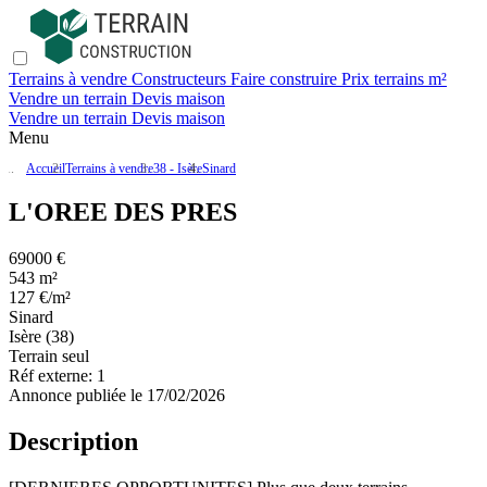
Terrains à vendre
Constructeurs
Faire construire
Prix terrains m²
Vendre un terrain
Devis maison
Vendre un terrain
Devis maison
Menu
Accueil
Terrains à vendre
38 - Isère
Sinard
L'OREE DES PRES
69000 €
543 m²
127 €/m²
Sinard
Isère (38)
Terrain seul
Réf externe:
1
Annonce publiée le 17/02/2026
Description