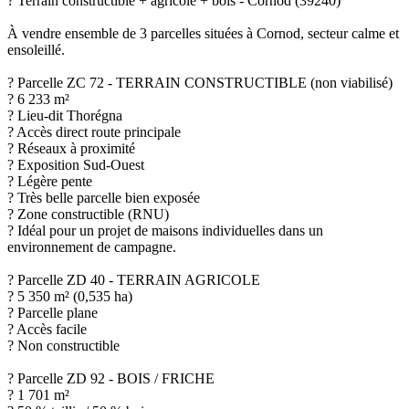
? Terrain constructible + agricole + bois - Cornod (39240)
À vendre ensemble de 3 parcelles situées à Cornod, secteur calme et
ensoleillé.
? Parcelle ZC 72 - TERRAIN CONSTRUCTIBLE (non viabilisé)
? 6 233 m²
? Lieu-dit Thorégna
? Accès direct route principale
? Réseaux à proximité
? Exposition Sud-Ouest
? Légère pente
? Très belle parcelle bien exposée
? Zone constructible (RNU)
? Idéal pour un projet de maisons individuelles dans un
environnement de campagne.
? Parcelle ZD 40 - TERRAIN AGRICOLE
? 5 350 m² (0,535 ha)
? Parcelle plane
? Accès facile
? Non constructible
? Parcelle ZD 92 - BOIS / FRICHE
? 1 701 m²