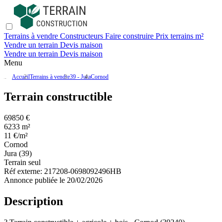
Terrains à vendre
Constructeurs
Faire construire
Prix terrains m²
Vendre un terrain
Devis maison
Vendre un terrain
Devis maison
Menu
Accueil
Terrains à vendre
39 - Jura
Cornod
Terrain constructible
69850 €
6233 m²
11 €/m²
Cornod
Jura (39)
Terrain seul
Réf externe:
217208-0698092496HB
Annonce publiée le 20/02/2026
Description