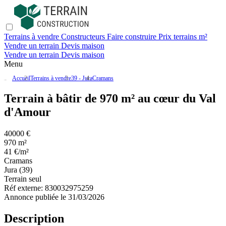
Terrains à vendre
Constructeurs
Faire construire
Prix terrains m²
Vendre un terrain
Devis maison
Vendre un terrain
Devis maison
Menu
Accueil
Terrains à vendre
39 - Jura
Cramans
Terrain à bâtir de 970 m² au cœur du Val
d'Amour
40000 €
970 m²
41 €/m²
Cramans
Jura (39)
Terrain seul
Réf externe:
830032975259
Annonce publiée le 31/03/2026
Description