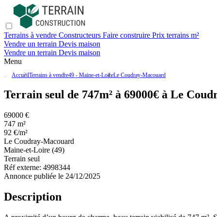
Terrains à vendre
Constructeurs
Faire construire
Prix terrains m²
Vendre un terrain
Devis maison
Vendre un terrain
Devis maison
Menu
Accueil
Terrains à vendre
49 - Maine-et-Loire
Le Coudray-Macouard
Terrain seul de 747m² à 69000€ à Le Cou
69000 €
747 m²
92 €/m²
Le Coudray-Macouard
Maine-et-Loire (49)
Terrain seul
Réf externe:
4998344
Annonce publiée le 24/12/2025
Description