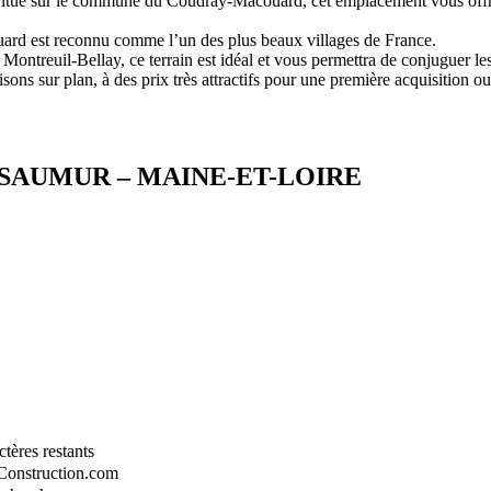
 Situé sur le commune du Coudray-Macouard, cet emplacement vous offr
d est reconnu comme l’un des plus beaux villages de France.
treuil-Bellay, ce terrain est idéal et vous permettra de conjuguer les b
ns sur plan, à des prix très attractifs pour une première acquisition ou
DE SAUMUR – MAINE-ET-LOIRE
tères restants
-Construction.com