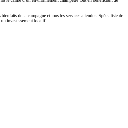
ira le calme d’un environnement champêtre tout en bénéficiant de
ienfaits de la campagne et tous les services attendus. Spécialiste de
 un investissement locatif!