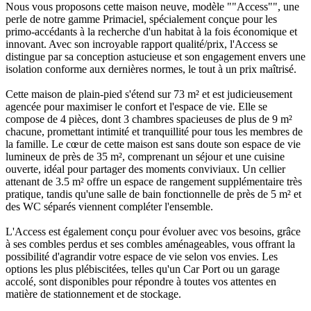
Nous vous proposons cette maison neuve, modèle ""Access"", une
perle de notre gamme Primaciel, spécialement conçue pour les
primo-accédants à la recherche d'un habitat à la fois économique et
innovant. Avec son incroyable rapport qualité/prix, l'Access se
distingue par sa conception astucieuse et son engagement envers une
isolation conforme aux dernières normes, le tout à un prix maîtrisé.
Cette maison de plain-pied s'étend sur 73 m² et est judicieusement
agencée pour maximiser le confort et l'espace de vie. Elle se
compose de 4 pièces, dont 3 chambres spacieuses de plus de 9 m²
chacune, promettant intimité et tranquillité pour tous les membres de
la famille. Le cœur de cette maison est sans doute son espace de vie
lumineux de près de 35 m², comprenant un séjour et une cuisine
ouverte, idéal pour partager des moments conviviaux. Un cellier
attenant de 3.5 m² offre un espace de rangement supplémentaire très
pratique, tandis qu'une salle de bain fonctionnelle de près de 5 m² et
des WC séparés viennent compléter l'ensemble.
L'Access est également conçu pour évoluer avec vos besoins, grâce
à ses combles perdus et ses combles aménageables, vous offrant la
possibilité d'agrandir votre espace de vie selon vos envies. Les
options les plus plébiscitées, telles qu'un Car Port ou un garage
accolé, sont disponibles pour répondre à toutes vos attentes en
matière de stationnement et de stockage.