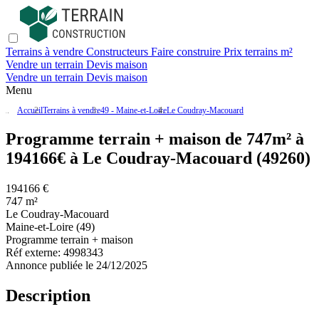
Terrains à vendre
Constructeurs
Faire construire
Prix terrains m²
Vendre un terrain
Devis maison
Vendre un terrain
Devis maison
Menu
Accueil
Terrains à vendre
49 - Maine-et-Loire
Le Coudray-Macouard
Programme terrain + maison de 747m² à
194166€ à Le Coudray-Macouard (49260)
194166 €
747 m²
Le Coudray-Macouard
Maine-et-Loire (49)
Programme terrain + maison
Réf externe:
4998343
Annonce publiée le 24/12/2025
Description