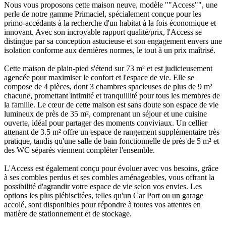
Nous vous proposons cette maison neuve, modèle ""Access"", une
perle de notre gamme Primaciel, spécialement conçue pour les
primo-accédants à la recherche d'un habitat à la fois économique et
innovant. Avec son incroyable rapport qualité/prix, l'Access se
distingue par sa conception astucieuse et son engagement envers une
isolation conforme aux dernières normes, le tout à un prix maîtrisé.
Cette maison de plain-pied s'étend sur 73 m² et est judicieusement
agencée pour maximiser le confort et l'espace de vie. Elle se
compose de 4 pièces, dont 3 chambres spacieuses de plus de 9 m²
chacune, promettant intimité et tranquillité pour tous les membres de
la famille. Le cœur de cette maison est sans doute son espace de vie
lumineux de près de 35 m², comprenant un séjour et une cuisine
ouverte, idéal pour partager des moments conviviaux. Un cellier
attenant de 3.5 m² offre un espace de rangement supplémentaire très
pratique, tandis qu'une salle de bain fonctionnelle de près de 5 m² et
des WC séparés viennent compléter l'ensemble.
L'Access est également conçu pour évoluer avec vos besoins, grâce
à ses combles perdus et ses combles aménageables, vous offrant la
possibilité d'agrandir votre espace de vie selon vos envies. Les
options les plus plébiscitées, telles qu'un Car Port ou un garage
accolé, sont disponibles pour répondre à toutes vos attentes en
matière de stationnement et de stockage.