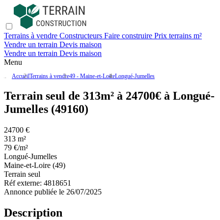
Terrains à vendre
Constructeurs
Faire construire
Prix terrains m²
Vendre un terrain
Devis maison
Vendre un terrain
Devis maison
Menu
Accueil
Terrains à vendre
49 - Maine-et-Loire
Longué-Jumelles
Terrain seul de 313m² à 24700€ à Longué-
Jumelles (49160)
24700 €
313 m²
79 €/m²
Longué-Jumelles
Maine-et-Loire (49)
Terrain seul
Réf externe:
4818651
Annonce publiée le 26/07/2025
Description