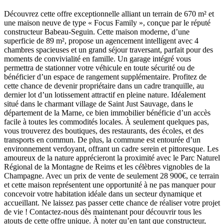
Découvrez cette offre exceptionnelle alliant un terrain de 670 m² et
une maison neuve de type « Focus Family », conçue par le réputé
constructeur Babeau-Seguin. Cette maison moderne, d’une
superficie de 89 m², propose un agencement intelligent avec 4
chambres spacieuses et un grand séjour traversant, parfait pour des
moments de convivialité en famille. Un garage intégré vous
permettra de stationner votre véhicule en toute sécurité ou de
bénéficier d’un espace de rangement supplémentaire. Profitez de
cette chance de devenir propriétaire dans un cadre tranquille, au
dernier lot d’un lotissement attractif en pleine nature. Idéalement
situé dans le charmant village de Saint Just Sauvage, dans le
département de la Marne, ce bien immobilier bénéficie d’un accès
facile à toutes les commodités locales. À seulement quelques pas,
vous trouverez des boutiques, des restaurants, des écoles, et des
transports en commun. De plus, la commune est entourée d’un
environnement verdoyant, offrant un cadre serein et pittoresque. Les
amoureux de la nature apprécieront la proximité avec le Parc Naturel
Régional de la Montagne de Reims et les célèbres vignobles de la
Champagne. Avec un prix de vente de seulement 28 900€, ce terrain
et cette maison représentent une opportunité à ne pas manquer pour
concevoir votre habitation idéale dans un secteur dynamique et
accueillant. Ne laissez pas passer cette chance de réaliser votre projet
de vie ! Contactez-nous dès maintenant pour découvrir tous les
atouts de cette offre unique. À noter qu’en tant que constructeur,