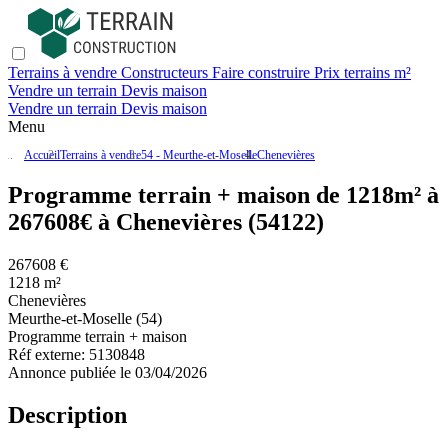
Terrains à vendre
Constructeurs
Faire construire
Prix terrains m²
Vendre un terrain
Devis maison
Vendre un terrain
Devis maison
Menu
Accueil
Terrains à vendre
54 - Meurthe-et-Moselle
Chenevières
Programme terrain + maison de 1218m² à
267608€ à Chenevières (54122)
267608 €
1218 m²
Chenevières
Meurthe-et-Moselle (54)
Programme terrain + maison
Réf externe:
5130848
Annonce publiée le 03/04/2026
Description