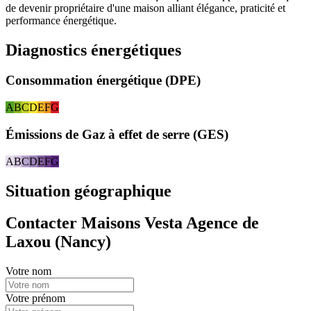
de devenir propriétaire d'une maison alliant élégance, praticité et
performance énergétique.
Diagnostics énergétiques
Consommation énergétique (DPE)
A
B
C
D
E
F
G
Émissions de Gaz à effet de serre (GES)
A
B
C
D
E
F
G
Situation géographique
Contacter Maisons Vesta Agence de
Laxou (Nancy)
Votre nom
Votre prénom