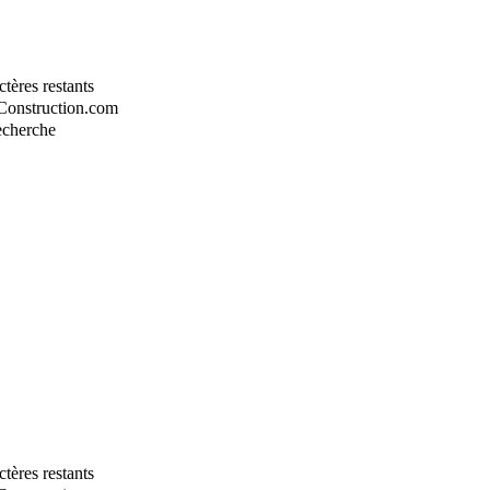
tères restants
-Construction.com
recherche
tères restants