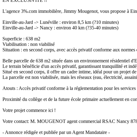
EN EXCLUSIVITE !!
L'agence 3%.com immobilière, Jimmy Mougenot, vous propose à Einvi
Einville-au-Jard -> Lunéville : environ 8,5 km (?10 minutes)
Einville-au-Jard -> Nancy : environ 40 km (?35-40 minutes)
Superficie : 638 m2
Viabilisation : non viabilisé
Situation : en second corps, avec accès privatif conforme aux normes
Belle parcelle de 638 m2 située dans un environnement résidentiel d'E
Le terrain bénéficie d'un accès privatif, garantissant tranquillité et in
Situé en second corps, il offre un cadre intime, idéal pour un projet d
La parcelle est non viabilisée, mais les réseaux (eau, électricité, ass
Atouts : Accès privatif conforme à la réglementation pour les services
Proximité du collège et de la future école primaire actuellement en co
Votre projet commence ici !
Votre contact: M. MOUGENOT agent commercial RSAC Nancy 878
- Annonce rédigée et publiée par un Agent Mandataire -