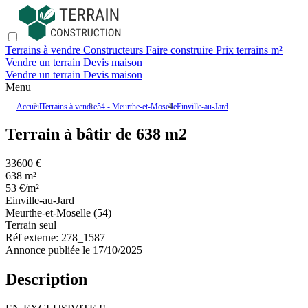
Terrains à vendre
Constructeurs
Faire construire
Prix terrains m²
Vendre un terrain
Devis maison
Vendre un terrain
Devis maison
Menu
Accueil
Terrains à vendre
54 - Meurthe-et-Moselle
Einville-au-Jard
Terrain à bâtir de 638 m2
33600 €
638 m²
53 €/m²
Einville-au-Jard
Meurthe-et-Moselle (54)
Terrain seul
Réf externe:
278_1587
Annonce publiée le 17/10/2025
Description