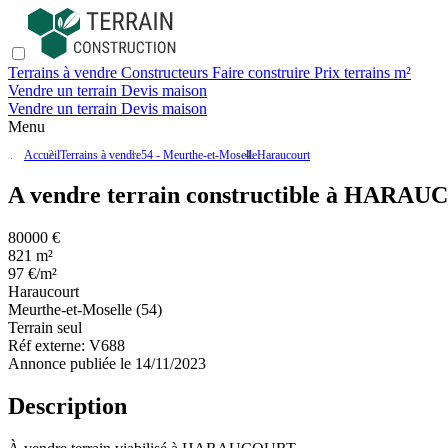
Terrains à vendre
Constructeurs
Faire construire
Prix terrains m²
Vendre un terrain
Devis maison
Vendre un terrain
Devis maison
Menu
Accueil
Terrains à vendre
54 - Meurthe-et-Moselle
Haraucourt
A vendre terrain constructible à HARA
80000 €
821 m²
97 €/m²
Haraucourt
Meurthe-et-Moselle (54)
Terrain seul
Réf externe:
V688
Annonce publiée le 14/11/2023
Description