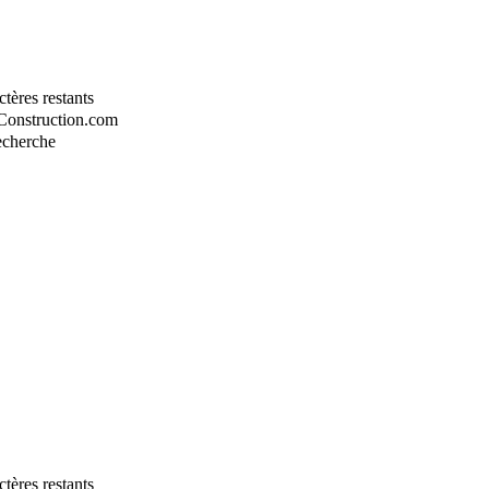
tères restants
-Construction.com
recherche
tères restants