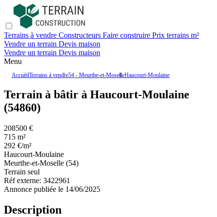
Terrains à vendre
Constructeurs
Faire construire
Prix terrains m²
Vendre un terrain
Devis maison
Vendre un terrain
Devis maison
Menu
Accueil
Terrains à vendre
54 - Meurthe-et-Moselle
Haucourt-Moulaine
Terrain à bâtir à Haucourt-Moulaine
(54860)
208500 €
715 m²
292 €/m²
Haucourt-Moulaine
Meurthe-et-Moselle (54)
Terrain seul
Réf externe:
3422961
Annonce publiée le 14/06/2025
Description