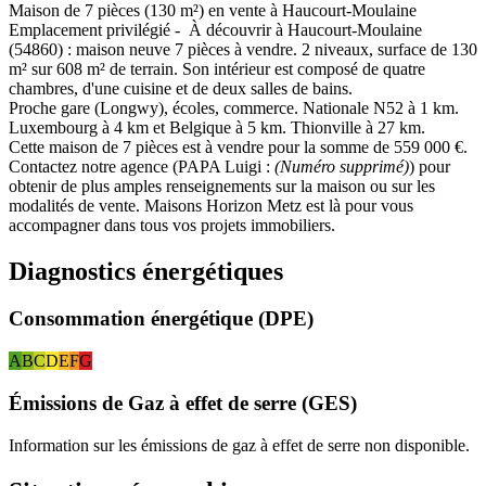
Maison de 7 pièces (130 m²) en vente à Haucourt-Moulaine
Emplacement privilégié - À découvrir à Haucourt-Moulaine
(54860) : maison neuve 7 pièces à vendre. 2 niveaux, surface de 130
m² sur 608 m² de terrain. Son intérieur est composé de quatre
chambres, d'une cuisine et de deux salles de bains.
Proche gare (Longwy), écoles, commerce. Nationale N52 à 1 km.
Luxembourg à 4 km et Belgique à 5 km. Thionville à 27 km.
Cette maison de 7 pièces est à vendre pour la somme de 559 000 €.
Contactez notre agence (PAPA Luigi :
(Numéro supprimé)
) pour
obtenir de plus amples renseignements sur la maison ou sur les
modalités de vente. Maisons Horizon Metz est là pour vous
accompagner dans tous vos projets immobiliers.
Diagnostics énergétiques
Consommation énergétique (DPE)
A
B
C
D
E
F
G
Émissions de Gaz à effet de serre (GES)
Information sur les émissions de gaz à effet de serre non disponible.