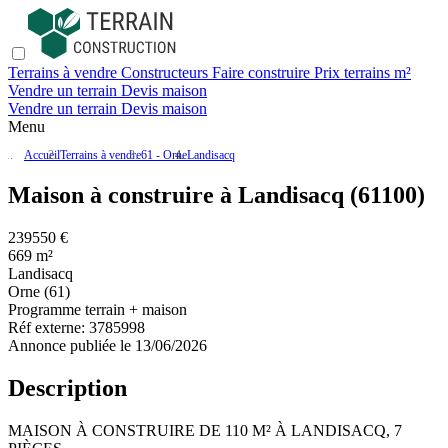
Terrains à vendre
Constructeurs
Faire construire
Prix terrains m²
Vendre un terrain
Devis maison
Vendre un terrain
Devis maison
Menu
Accueil
Terrains à vendre
61 - Orne
Landisacq
Maison à construire à Landisacq (61100)
239550 €
669 m²
Landisacq
Orne (61)
Programme terrain + maison
Réf externe:
3785998
Annonce publiée le 13/06/2026
Description
MAISON À CONSTRUIRE DE 110 M² À LANDISACQ, 7