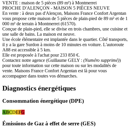
VENTE : maison de 5 pièces (89 m²) à Montmerrei
PROCHE D'ALENÇON - MAISON 5 PIÈCES NEUVE
En vente : à deux pas d'Alençon, Maisons France Confort Argentan
vous propose cette maison de 5 pièces de plain-pied de 89 m² et de 1
000 m² de terrain à Montmerrei (61570).
Conçue de plain-pied, elle se divise en trois chambres, une cuisine et
une salle de bains. La maison est neuve.
Une école élémentaire est implantée dans le quartier. Côté transports,
il y a la gare Surdon à moins de 10 minutes en voiture. L'autoroute
A88 est accessible à 5 km.
Elle est proposée à l'achat pour 233 850 €.
Contactez notre agence (Guillaume GELY :
(Numéro supprimé)
)
pour toute information sur cette maison ou sur les modalités de
vente. Maisons France Confort Argentan est là pour vous
accompagner dans toutes vos démarches.
Diagnostics énergétiques
Consommation énergétique (DPE)
A
B
C
D
E
F
G
Émissions de Gaz à effet de serre (GES)