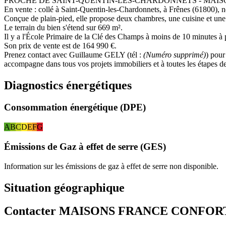
PROCHE DE SAINT-QUENTIN-LES-CHARDONNETS - MAISO
En vente : collé à Saint-Quentin-les-Chardonnets, à Frênes (61800), 
Conçue de plain-pied, elle propose deux chambres, une cuisine et une 
Le terrain du bien s'étend sur 669 m².
Il y a l'École Primaire de la Clé des Champs à moins de 10 minutes à pi
Son prix de vente est de 164 990 €.
Prenez contact avec Guillaume GELY (tél :
(Numéro supprimé)
) pour
accompagne dans tous vos projets immobiliers et à toutes les étapes de
Diagnostics énergétiques
Consommation énergétique (DPE)
A
B
C
D
E
F
G
Émissions de Gaz à effet de serre (GES)
Information sur les émissions de gaz à effet de serre non disponible.
Situation géographique
Contacter MAISONS FRANCE CONFOR