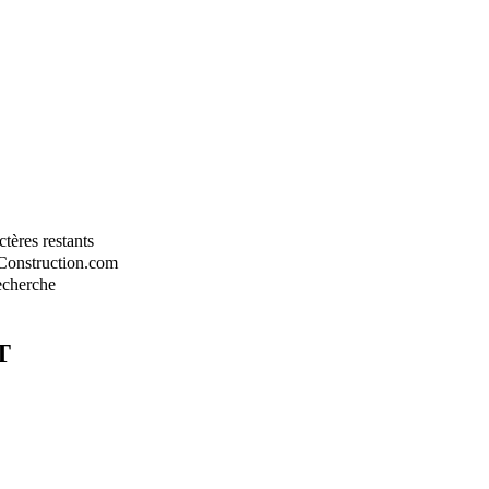
tères restants
-Construction.com
recherche
T