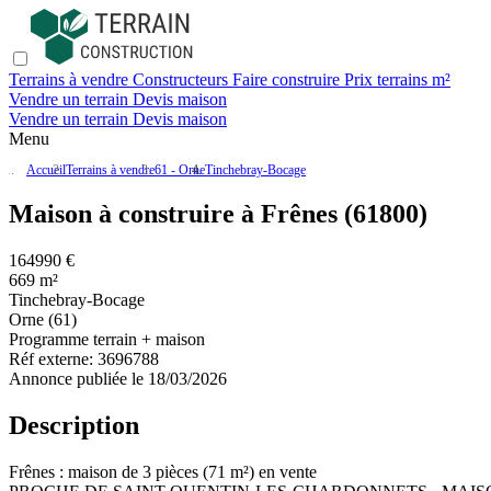
Terrains à vendre
Constructeurs
Faire construire
Prix terrains m²
Vendre un terrain
Devis maison
Vendre un terrain
Devis maison
Menu
Accueil
Terrains à vendre
61 - Orne
Tinchebray-Bocage
Maison à construire à Frênes (61800)
164990 €
669 m²
Tinchebray-Bocage
Orne (61)
Programme terrain + maison
Réf externe:
3696788
Annonce publiée le 18/03/2026
Description
Frênes : maison de 3 pièces (71 m²) en vente