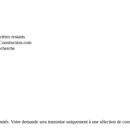
tères restants
-Construction.com
recherche
putés. Votre demande sera transmise uniquement à une sélection de const