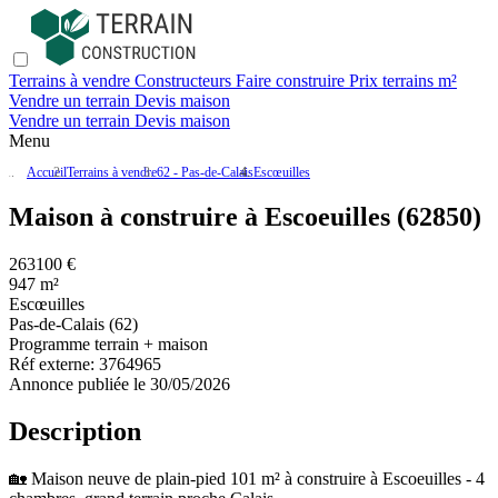
Terrains à vendre
Constructeurs
Faire construire
Prix terrains m²
Vendre un terrain
Devis maison
Vendre un terrain
Devis maison
Menu
Accueil
Terrains à vendre
62 - Pas-de-Calais
Escœuilles
Maison à construire à Escoeuilles (62850)
263100 €
947 m²
Escœuilles
Pas-de-Calais (62)
Programme terrain + maison
Réf externe:
3764965
Annonce publiée le 30/05/2026
Description
🏡 Maison neuve de plain‑pied 101 m² à construire à Escoeuilles - 4