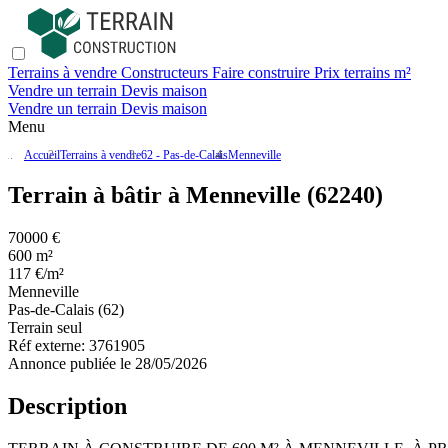
Terrains à vendre
Constructeurs
Faire construire
Prix terrains m²
Vendre un terrain
Devis maison
Vendre un terrain
Devis maison
Menu
Accueil
Terrains à vendre
62 - Pas-de-Calais
Menneville
Terrain à bâtir à Menneville (62240)
70000 €
600 m²
117 €/m²
Menneville
Pas-de-Calais (62)
Terrain seul
Réf externe:
3761905
Annonce publiée le 28/05/2026
Description