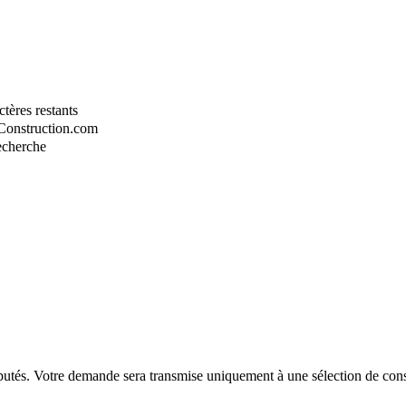
tères restants
-Construction.com
recherche
putés. Votre demande sera transmise uniquement à une sélection de const