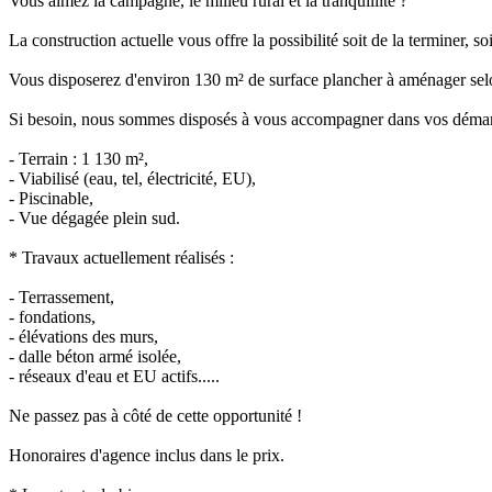
Vous aimez la campagne, le milieu rural et la tranquillité ?
La construction actuelle vous offre la possibilité soit de la terminer, so
Vous disposerez d'environ 130 m² de surface plancher à aménager sel
Si besoin, nous sommes disposés à vous accompagner dans vos démarc
- Terrain : 1 130 m²,
- Viabilisé (eau, tel, électricité, EU),
- Piscinable,
- Vue dégagée plein sud.
* Travaux actuellement réalisés :
- Terrassement,
- fondations,
- élévations des murs,
- dalle béton armé isolée,
- réseaux d'eau et EU actifs.....
Ne passez pas à côté de cette opportunité !
Honoraires d'agence inclus dans le prix.