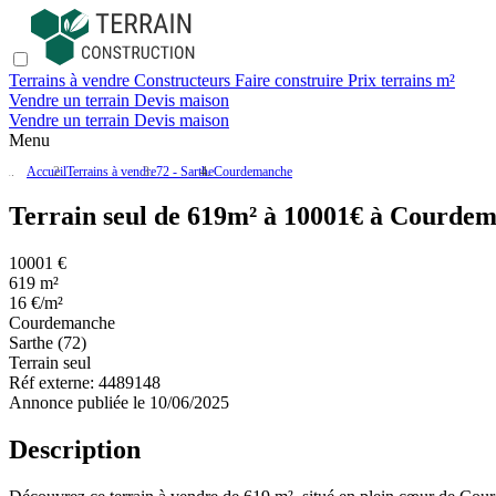
Terrains à vendre
Constructeurs
Faire construire
Prix terrains m²
Vendre un terrain
Devis maison
Vendre un terrain
Devis maison
Menu
Accueil
Terrains à vendre
72 - Sarthe
Courdemanche
Terrain seul de 619m² à 10001€ à Courdem
10001 €
619 m²
16 €/m²
Courdemanche
Sarthe (72)
Terrain seul
Réf externe:
4489148
Annonce publiée le 10/06/2025
Description