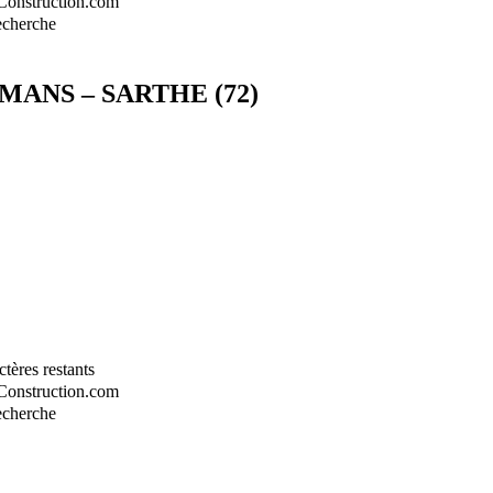
-Construction.com
recherche
 MANS – SARTHE (72)
tères restants
-Construction.com
recherche