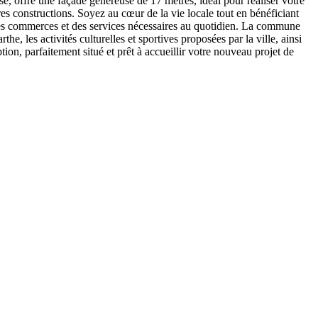
é, offre une façade généreuse de 17 mètres, idéal pour réaliser votre
ures constructions. Soyez au cœur de la vie locale tout en bénéficiant
 des commerces et des services nécessaires au quotidien. La commune
he, les activités culturelles et sportives proposées par la ville, ainsi
ion, parfaitement situé et prêt à accueillir votre nouveau projet de