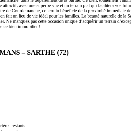
emanche, dans le département de la Sarthe. Ce bien, totalement viabilis
attractif, avec une superbe vue et un terrain plat qui facilitera vos fut
centre de Courdemanche, ce terrain bénéficie de la proximité immédiate
 fait un lieu de vie idéal pour les familles. La beauté naturelle de la Sart
ier. Ne manquez pas cette occasion unique d’acquérir un terrain d’except
re ce bien immobilier !
 MANS – SARTHE (72)
tères restants