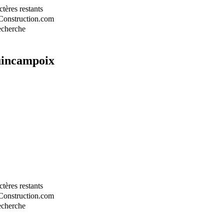
tères restants
-Construction.com
recherche
uincampoix
tères restants
-Construction.com
recherche