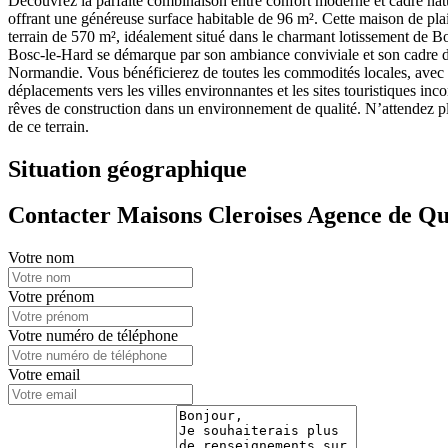
Découvrez la parfaite combinaison entre confort moderne et cadre nat
offrant une généreuse surface habitable de 96 m². Cette maison de plai
terrain de 570 m², idéalement situé dans le charmant lotissement de Bo
Bosc-le-Hard se démarque par son ambiance conviviale et son cadre de v
Normandie. Vous bénéficierez de toutes les commodités locales, avec co
déplacements vers les villes environnantes et les sites touristiques i
rêves de construction dans un environnement de qualité. N’attendez pl
de ce terrain.
Situation géographique
Contacter Maisons Cleroises Agence de Q
Votre nom
Votre prénom
Votre numéro de téléphone
Votre email