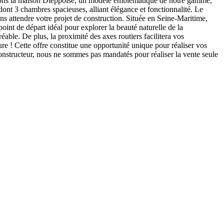
posons la maison Dieppoise, un modèle emblématique de notre gamme,
ont 3 chambres spacieuses, alliant élégance et fonctionnalité. Le
ns attendre votre projet de construction. Située en Seine-Maritime,
int de départ idéal pour explorer la beauté naturelle de la
ble. De plus, la proximité des axes routiers facilitera vos
re ! Cette offre constitue une opportunité unique pour réaliser vos
onstructeur, nous ne sommes pas mandatés pour réaliser la vente seule