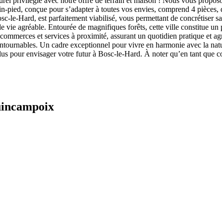
urel privilégié avec notre offre de terrain et maison ! Nous vous pro
n-pied, conçue pour s’adapter à toutes vos envies, comprend 4 pièces, d
sc-le-Hard, est parfaitement viabilisé, vous permettant de concrétiser sa
ie agréable. Entourée de magnifiques forêts, cette ville constitue un po
mmerces et services à proximité, assurant un quotidien pratique et agréa
ncontournables. Un cadre exceptionnel pour vivre en harmonie avec la natu
us pour envisager votre futur à Bosc-le-Hard. À noter qu’en tant que c
uincampoix