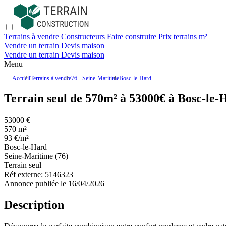
Terrains à vendre
Constructeurs
Faire construire
Prix terrains m²
Vendre un terrain
Devis maison
Vendre un terrain
Devis maison
Menu
Accueil
Terrains à vendre
76 - Seine-Maritime
Bosc-le-Hard
Terrain seul de 570m² à 53000€ à Bosc-le-
53000 €
570 m²
93 €/m²
Bosc-le-Hard
Seine-Maritime (76)
Terrain seul
Réf externe:
5146323
Annonce publiée le 16/04/2026
Description