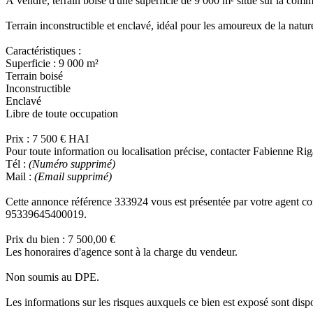
À vendre, terrain boisé d'une superficie de 9 000 m² situé sur la com
Terrain inconstructible et enclavé, idéal pour les amoureux de la nature,
Caractéristiques :
Superficie : 9 000 m²
Terrain boisé
Inconstructible
Enclavé
Libre de toute occupation
Prix : 7 500 € HAI
Pour toute information ou localisation précise, contacter Fabienne Ri
Tél :
(Numéro supprimé)
Mail :
(Email supprimé)
Cette annonce référence 333924 vous est présentée par votre a
95339645400019.
Prix du bien : 7 500,00 €
Les honoraires d'agence sont à la charge du vendeur.
Non soumis au DPE.
Les informations sur les risques auxquels ce bien est exposé sont dis