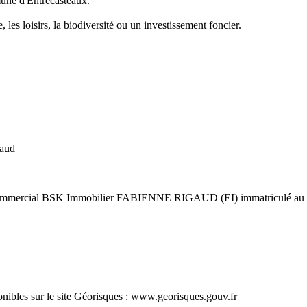
mune d'Entrecasteaux.
 les loisirs, la biodiversité ou un investissement foncier.
gaud
gent commercial BSK Immobilier FABIENNE RIGAUD (EI) immatricul
ponibles sur le site Géorisques : www.georisques.gouv.fr