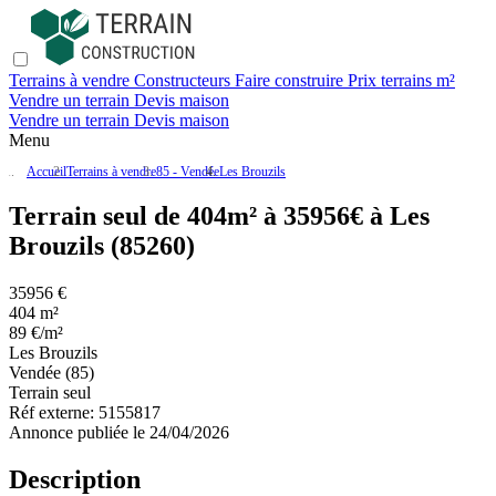
Terrains à vendre
Constructeurs
Faire construire
Prix terrains m²
Vendre un terrain
Devis maison
Vendre un terrain
Devis maison
Menu
Accueil
Terrains à vendre
85 - Vendée
Les Brouzils
Terrain seul de 404m² à 35956€ à Les
Brouzils (85260)
35956 €
404 m²
89 €/m²
Les Brouzils
Vendée (85)
Terrain seul
Réf externe:
5155817
Annonce publiée le 24/04/2026
Description