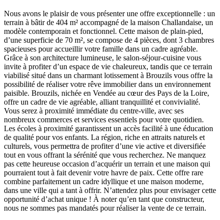
Nous avons le plaisir de vous présenter une offre exceptionnelle : un
terrain à bâtir de 404 m² accompagné de la maison Challandaise, un
modèle contemporain et fonctionnel. Cette maison de plain-pied,
d’une superficie de 70 m², se compose de 4 pièces, dont 3 chambres
spacieuses pour accueillir votre famille dans un cadre agréable.
Grâce à son architecture lumineuse, le salon-séjour-cuisine vous
invite à profiter d’un espace de vie chaleureux, tandis que ce terrain
viabilisé situé dans un charmant lotissement à Brouzils vous offre la
possibilité de réaliser votre rêve immobilier dans un environnement
paisible. Brouzils, nichée en Vendée au cœur des Pays de la Loire,
offre un cadre de vie agréable, alliant tranquillité et convivialité.
Vous serez à proximité immédiate du centre-ville, avec ses
nombreux commerces et services essentiels pour votre quotidien.
Les écoles à proximité garantissent un accès facilité à une éducation
de qualité pour vos enfants. La région, riche en attraits naturels et
culturels, vous permettra de profiter d’une vie active et diversifiée
tout en vous offrant la sérénité que vous recherchez. Ne manquez
pas cette heureuse occasion d’acquérir un terrain et une maison qui
pourraient tout à fait devenir votre havre de paix. Cette offre rare
combine parfaitement un cadre idyllique et une maison moderne,
dans une ville qui a tant à offrir. N’attendez plus pour envisager cette
opportunité d’achat unique ! À noter qu’en tant que constructeur,
nous ne sommes pas mandatés pour réaliser la vente de ce terrain.