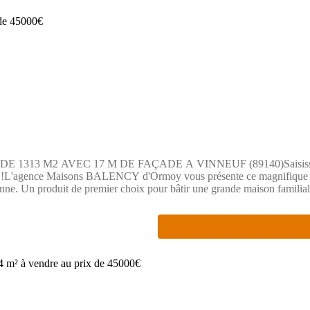
en simplifié avec les enfants. Le village dispose également de commer
 ville de Montereau-Fault-Yonne ou de Pont-sur-Yonne (grandes zones co
ment l'autoroute A5). Les gares SNCF à proximité permettent de rallier
2 AVEC 17 M DE FAÇADE A VINNEUF (89140)Saisissez l'opportun
nité !L'agence Maisons BALENCY d'Ormoy vous présente ce magnifique t
onne. Un produit de premier choix pour bâtir une grande maison familial
n espace exceptionnel pour concevoir la maison de vos rêves tout en prof
ur de façade idéale qui vous assure une grande liberté architecturale. C'e
dre privilégié : Situé dans un secteur calme et pavillonnaire, vous gara
et accueillante, offrant le charme de la campagne tout en restant proch
en simplifié avec les enfants. Le village dispose également de commer
 ville de Montereau-Fault-Yonne ou de Pont-sur-Yonne (grandes zones co
ment l'autoroute A5). Les gares SNCF à proximité permettent de rallier