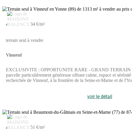
maternelle et primaire directement sur la commune pour un quotidi
seulement quelques minutes, profitez de toutes les commodités de la
Mobilité : Accès rapide aux axes routiers majeurs du secteur (notam
45 000 €
34 €/m²
terrain seul à vendre
Vinneuf
EXCLUSIVITE : OPPORTUNITE RARE - GRAND TERRAIN DE 1313 M
parcelle particulièrement généreuse offrant calme, espace et séré
recherchée de Vinneuf, à la frontière de la Seine-et-Marne et de l'Y
:Superficie très généreuse : Avec ses 919 m2, cette parcelle offre u
de vie sans vis-à-vis.Belle façade de 18 mètres linéaires : Une large
lumineuse, spacieuse et parfaitement intégrée à son environnement.Ca
voir le détail
idéal entre nature et commodités :Vinneuf est une commune dynamique 
maternelle et primaire directement sur la commune pour un quotidi
seulement quelques minutes, profitez de toutes les commodités de la
Mobilité : Accès rapide aux axes routiers majeurs du secteur (notam
45 000 €
51 €/m²