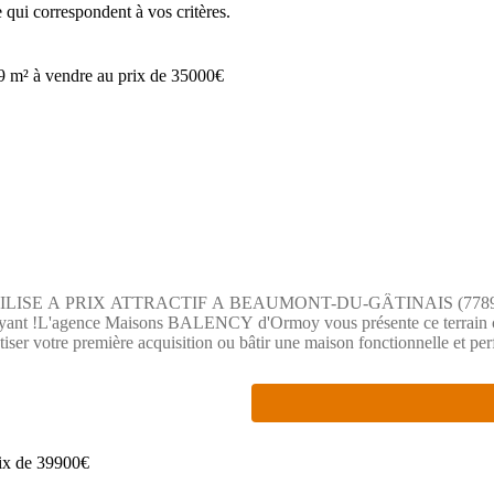
e
qui correspondent à vos critères.
 PRIX ATTRACTIF A BEAUMONT-DU-GÂTINAIS (77890)Saisissez l'
rdoyant !L'agence Maisons BALENCY d'Ormoy vous présente ce terrain co
r votre première acquisition ou bâtir une maison fonctionnelle et perf
prêts en bordure de parcelle, vous garantissant un démarrage de chantier 
fre une excellente configuration pour implanter une maison lumineuse, op
uve sur mesure avec un agréable jardin privatif et une terrasse faciles à
que du Sud de la Seine-et-Marne, au coeur du Parc Naturel Régional du G
e des commerces de proximité essentiels pour le quotidien.Commodités e
 infrastructures de santé se situent à seulement une quinzaine de minute
erre ou Malesherbes) permettent de rejoindre facilement Paris et les r