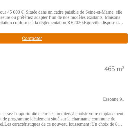
our 45 000 €. Située dans un cadre paisible de Seine-et-Marne, elle
mesure ou préfériez adapter l''un de nos modèles existants, Maisons
bitation conforme à la réglementation RE2020.Égreville dispose de
s. La gare de Nemours-Saint-Pierre, à environ 20 minutes, permet de
''Ormoy, 23 chemin de Tournenfils, 91540 ORMOY - (Numéro
Contacter
465 m²
Essonne 91
rtunité d'être les premiers à choisir votre emplacement
t de programme idéalement situé sur la charmante commune de
nel.Les caractéristiques de ce nouveau lotissement :Un choix de 8
sure tout en profitant d'un agréable espace de jardin privatif facile