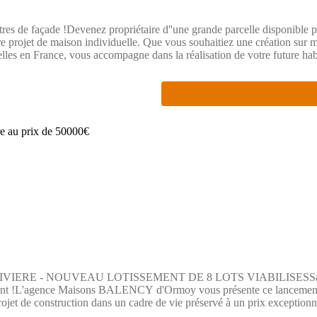
tres de façade !Devenez propriétaire d''une grande parcelle disponible p
tre projet de maison individuelle. Que vous souhaitiez une création sur 
les en France, vous accompagne dans la réalisation de votre future ha
on, commerces, pharmacie et supermarché accessibles en quelques minute
 R.Pour plus d''informations, contactez Maisons BALENCY - Agence d
- NOUVEAU LOTISSEMENT DE 8 LOTS VIABILISESSaisissez l'oppo
rdoyant !L'agence Maisons BALENCY d'Ormoy vous présente ce lancemen
rojet de construction dans un cadre de vie préservé à un prix exception
e 335 m2 à 465 m2, idéal pour implanter une belle maison familiale sur-me