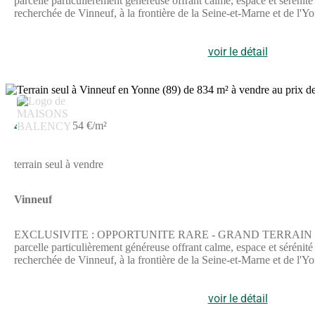
parcelle particulièrement généreuse offrant calme, espace et séré
recherchée de Vinneuf, à la frontière de la Seine-et-Marne et de l'Y
:Superficie très généreuse : Avec ses 919 m2, cette parcelle offre u
de vie sans vis-à-vis.Belle façade de 18 mètres linéaires : Une large
lumineuse, spacieuse et parfaitement intégrée à son environnement.Ca
voir le détail
idéal entre nature et commodités :Vinneuf est une commune dynamique 
maternelle et primaire directement sur la commune pour un quotidi
seulement quelques minutes, profitez de toutes les commodités de la
Mobilité : Accès rapide aux axes routiers majeurs du secteur (notam
45 000 €
54 €/m²
terrain seul à vendre
Vinneuf
EXCLUSIVITE : OPPORTUNITE RARE - GRAND TERRAIN DE 834 M2
parcelle particulièrement généreuse offrant calme, espace et séré
recherchée de Vinneuf, à la frontière de la Seine-et-Marne et de l'Y
:Superficie très généreuse : Avec ses 919 m2, cette parcelle offre u
de vie sans vis-à-vis.Belle façade de 18 mètres linéaires : Une large
lumineuse, spacieuse et parfaitement intégrée à son environnement.Ca
voir le détail
idéal entre nature et commodités :Vinneuf est une commune dynamique 