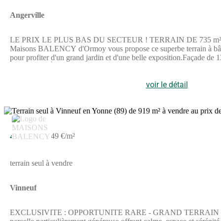
Angerville
LE PRIX LE PLUS BAS DU SECTEUR ! TERRAIN DE 735 m² PROCHE 
Maisons BALENCY d'Ormoy vous propose ce superbe terrain à bâtir d
pour profiter d'un grand jardin et d'une belle exposition.Façade de
stratégique : À seulement 10 minutes de la gare d'Angerville (Ligne
lancer votre projet de construction RE2020.Votre projet avec Mais
personnalisée. Que vous soyez primo-accédants ou investisseurs, ce
voir le détail
- Agence d'Ormoy23 chemin de Tournenfils, 91540 ORMOYAnnonce
45 000 €
49 €/m²
terrain seul à vendre
Vinneuf
EXCLUSIVITE : OPPORTUNITE RARE - GRAND TERRAIN DE 919 M2