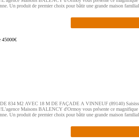
nité !L'agence Maisons BALENCY d'Ormoy vous présente ce magnifique t
onne. Un produit de premier choix pour bâtir une grande maison familial
n espace exceptionnel pour concevoir la maison de vos rêves tout en prof
ur de façade idéale qui vous assure une grande liberté architecturale. C'e
dre privilégié : Situé dans un secteur calme et pavillonnaire, vous gara
et accueillante, offrant le charme de la campagne tout en restant proch
en simplifié avec les enfants. Le village dispose également de commer
 ville de Montereau-Fault-Yonne ou de Pont-sur-Yonne (grandes zones co
ment l'autoroute A5). Les gares SNCF à proximité permettent de rallier
 AVEC 18 M DE FAÇADE A VINNEUF (89140) Saisissez l'opportun
nité !L'agence Maisons BALENCY d'Ormoy vous présente ce magnifique t
onne. Un produit de premier choix pour bâtir une grande maison familial
n espace exceptionnel pour concevoir la maison de vos rêves tout en prof
ur de façade idéale qui vous assure une grande liberté architecturale. C'e
dre privilégié : Situé dans un secteur calme et pavillonnaire, vous gara
et accueillante, offrant le charme de la campagne tout en restant proch