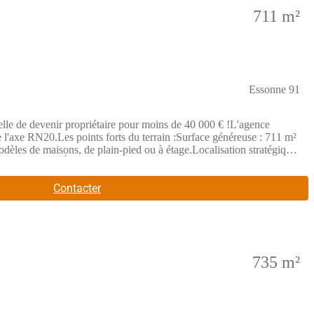
711 m²
Essonne 91
devenir propriétaire pour moins de 40 000 € !L'agence
'axe RN20.Les points forts du terrain :Surface généreuse : 711 m²
odèles de maisons, de plain-pied ou à étage.Localisation stratégique
et maîtrisé : À 39 990 €, c'est le moment idéal pour lancer votre
r une maison basse consommation, performante et personnalisée.
tactez-nous pour une étude gratuite :Maisons BALENCY - Agence
Contacter
735 m²