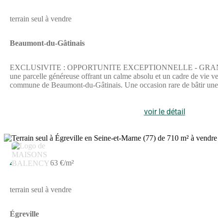
terrain seul à vendre
Beaumont-du-Gâtinais
EXCLUSIVITE : OPPORTUNITE EXCEPTIONNELLE - GRAND TERRA
une parcelle généreuse offrant un calme absolu et un cadre de vie
commune de Beaumont-du-Gâtinais. Une occasion rare de bâtir une gran
généreuse : 874 m2 pour concevoir la maison de vos rêves avec un gra
de façade qui offre une totale liberté architecturale. C'est la config
opportunité patrimoniale rare sur le secteur pour concrétiser un pro
voir le détail
Gâtinais offre la douceur de vivre d'un village historique du Sud de 
place pour accueillir les enfants. Le village dispose des commerce
leurs grandes zones commerciales, collèges, lycées et hôpitaux se si
proximité (notamment Nemours-Saint-Pierre ou Malesherbes) permett
45 000 €
63 €/m²
terrain seul à vendre
Égreville