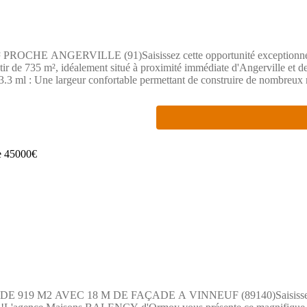
ANGERVILLE (91)Saisissez cette opportunité exceptionnelle de 
e 735 m², idéalement situé à proximité immédiate d'Angerville et de l
 13.3 ml : Une largeur confortable permettant de construire de nombreux
 TER Paris-Austerlitz en moins d'une heure) et un accès ultra-rapide à 
ons BALENCY :Bénéficiez de l'expertise du leader de la construction 
 terrain est la solution pour allier économies et qualité de vie.PRIX
 proposée par un Agent Commercial Partenaire.
 AVEC 18 M DE FAÇADE A VINNEUF (89140)Saisissez l'opportuni