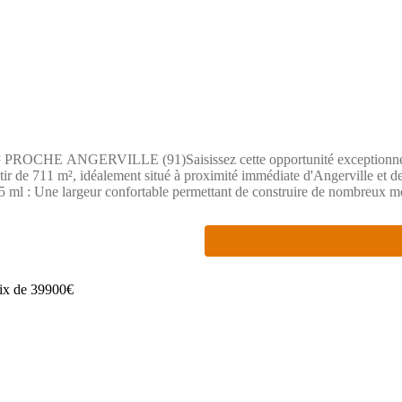
ANGERVILLE (91)Saisissez cette opportunité exceptionnelle de 
e 711 m², idéalement situé à proximité immédiate d'Angerville et de l
 15 ml : Une largeur confortable permettant de construire de nombreux m
usterlitz en moins d'une heure) et un accès ultra-rapide à la RN20.Budg
Bénéficiez de l'expertise du leader de la construction pour concevoi
a solution pour allier économies et qualité de vie.PRIX : 39 990 €Con
e par un Agent Commercial Partenaire.