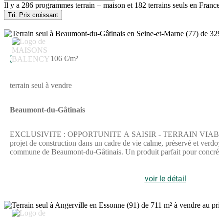
Il y a
286 programmes terrain + maison
et
182 terrains seuls
en
Franc
Tri: Prix croissant
35 000 €
106 €/m²
terrain seul à vendre
Beaumont-du-Gâtinais
EXCLUSIVITE : OPPORTUNITE A SAISIR - TERRAIN VIABILISE A
projet de construction dans un cadre de vie calme, préservé et ve
commune de Beaumont-du-Gâtinais. Un produit parfait pour concrétise
terrain :Terrain entièrement viabilisé : Les raccordements sont déjà 
15,61 mètres linéaires : Avec plus de 15 ml de façade, ce terrain of
idéale : Une parcelle de 329 m2, idéale pour concevoir une maison ne
voir le détail
:Beaumont-du-Gâtinais offre la douceur de vivre d'un village histori
présentes sur place pour accueillir les enfants. Le village dispos
Malesherbes) et leurs grandes zones commerciales, collèges, lycées et
du secteur. Les gares SNCF à proximité (notamment Nemours-Saint-Pi