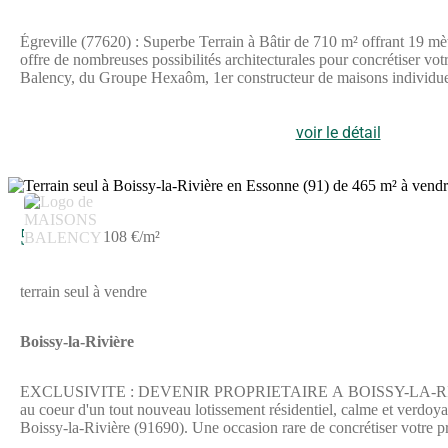
Égreville (77620) : Superbe Terrain à Bâtir de 710 m² offrant 19 mè
offre de nombreuses possibilités architecturales pour concrétiser vo
Balency, du Groupe Hexaôm, 1er constructeur de maisons individuel
toutes les commodités essentielles : écoles, collège François Vill
rejoindre Paris-Gare de Lyon en moins d''une heure via la ligne
supprimé).Annonce proposée par un Agent Commercial Partenaire.
voir le détail
50 000 €
108 €/m²
terrain seul à vendre
Boissy-la-Rivière
EXCLUSIVITE : DEVENIR PROPRIETAIRE A BOISSY-LA-RIVIERE 
au coeur d'un tout nouveau lotissement résidentiel, calme et ve
Boissy-la-Rivière (91690). Une occasion rare de concrétiser votre p
parcelles privilégiées : Le lotissement propose des surfaces allant d