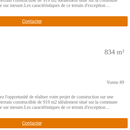
errain constructible de 919 m2 idéalement situé sur la commune
e sur mesure.Les caractéristiques de ce terrain d'exception
itant d'un immense jardin arboré, d'une grande terrasse et d'un cadre
st la configuration parfaite pour implanter une construction
ntissant une excellente qualité de vie au quotidien.Un cadre de vie
Contacter
e des infrastructures majeures :Scolarité et Vie locale : Écoles
ces de proximité indispensables.Commerces et Commodités : À
mmerciales, collèges, lycées et services de santé).Transports et
 Paris Gare de Lyon en toute simplicité pour les déplacemen
834 m²
Yonne 89
ité de réaliser votre projet de construction sur une
errain constructible de 919 m2 idéalement situé sur la commune
e sur mesure.Les caractéristiques de ce terrain d'exception
itant d'un immense jardin arboré, d'une grande terrasse et d'un cadre
st la configuration parfaite pour implanter une construction
ntissant une excellente qualité de vie au quotidien.Un cadre de vie
Contacter
e des infrastructures majeures :Scolarité et Vie locale : Écoles