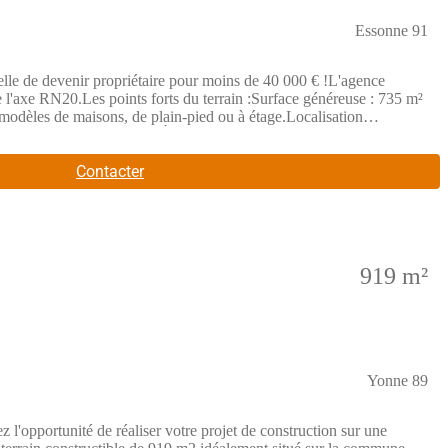
Essonne 91
devenir propriétaire pour moins de 40 000 € !L'agence
'axe RN20.Les points forts du terrain :Surface généreuse : 735 m²
 modèles de maisons, de plain-pied ou à étage.Localisation
la RN20.Budget maîtrisé : À 39 990 €, c'est le moment idéal pour
pour concevoir une maison basse consommation, performante et
 : 39 990 €Contactez-nous pour une étude gratuite :Maisons BALENCY
Contacter
919 m²
Yonne 89
té de réaliser votre projet de construction sur une