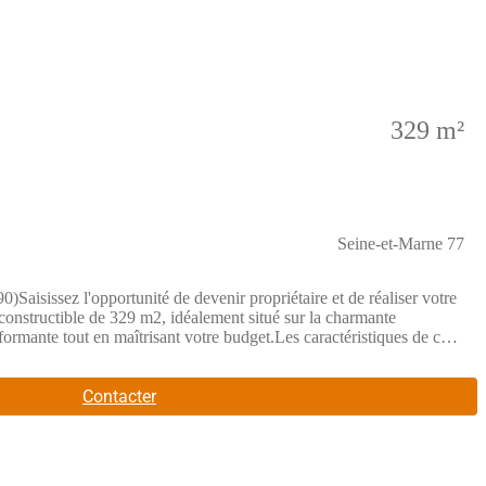
329 m²
Seine-et-Marne 77
opportunité de devenir propriétaire et de réaliser votre
nstructible de 329 m2, idéalement situé sur la charmante
ormante tout en maîtrisant votre budget.Les caractéristiques de ce
rapide, serein et sans frais de viabilisation imprévus.Belle façade de
timisée et parfaitement ouverte sur son espace extérieur.Superficie
 entretenir.Un cadre de vie paisible et authentique au quotidien
Contacter
âtinais Français :Écoles et Vie locale : Infrastructures scolaires
t Grands pôles : Les pôles dynamiques environnants (Nemours ou
s.Transports et Mobilité : Accès routiers aisés vers les grands axes
éseaux de transports d'Île-de-France