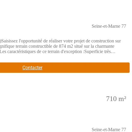
Seine-et-Marne 77
ortunité de réaliser votre projet de construction sur
ique terrain constructible de 874 m2 situé sur la charmante
 caractéristiques de ce terrain d'exception :Superficie très
oute la famille.Superbe façade de 19 mètres : Une très belle largeur
verte sur son extérieur.Excellent rapport qualité/prix : Une
cadre de vie paisible et authentique au quotidien :Beaumont-du-
Contacter
s :Écoles et Vie locale : Infrastructures scolaires présentes sur
s : Les pôles dynamiques environnants (Nemours ou Malesherbes) et
ès routiers aisés vers les grands axes du secteur. Les gares SNCF à
-de-France.Your projet avec Maisons BALENCYExpert de l
710 m²
Seine-et-Marne 77