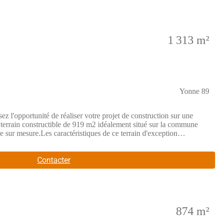
ces de proximité indispensables.Commerces et Commodités : À
mmerciales, collèges, lycées et services de santé).Transports et
 Paris Gare de Lyon en toute simplicité pour les déplaceme
1 313 m²
Yonne 89
ité de réaliser votre projet de construction sur une
errain constructible de 919 m2 idéalement situé sur la commune
e sur mesure.Les caractéristiques de ce terrain d'exception
itant d'un immense jardin arboré, d'une grande terrasse et d'un cadre
st la configuration parfaite pour implanter une construction
ntissant une excellente qualité de vie au quotidien.Un cadre de vie
Contacter
e des infrastructures majeures :Scolarité et Vie locale : Écoles
ces de proximité indispensables.Commerces et Commodités : À
mmerciales, collèges, lycées et services de santé).Transports et
 Paris Gare de Lyon en toute simplicité pour les déplaceme
874 m²