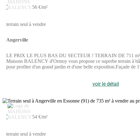
39 900 €
56 €/m²
terrain seul à vendre
Angerville
LE PRIX LE PLUS BAS DU SECTEUR ! TERRAIN DE 711 m² PROCHE 
Maisons BALENCY d'Ormoy vous propose ce superbe terrain à bâtir d
pour profiter d'un grand jardin et d'une belle exposition.Façade de
: À seulement 10 minutes de la gare d'Angerville (Ligne TER Paris-A
projet de construction RE2020.Votre projet avec Maisons BALENCY :
Que vous soyez primo-accédants ou investisseurs, ce terrain est l
voir le détail
d'Ormoy23 chemin de Tournenfils, 91540 ORMOYAnnonce proposé
39 900 €
54 €/m²
terrain seul à vendre