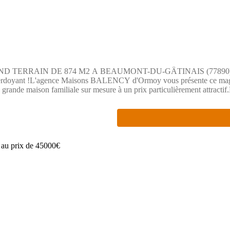
IN DE 874 M2 A BEAUMONT-DU-GÂTINAIS (77890)Saisissez l'opp
 verdoyant !L'agence Maisons BALENCY d'Ormoy vous présente ce magnif
de maison familiale sur mesure à un prix particulièrement attractif.Les
nd jardin arboré, une belle terrasse bien exposée et de l'espace pour t
uration idéale pour implanter une construction lumineuse, optimisée et ou
jet de construction individuel tout en maîtrisant votre budget global.Un 
la Seine-et-Marne, au coeur du Parc Naturel Régional du Gâtinais Françai
s de proximité essentiels pour le quotidien.Commodités et Grands pôle
tuent à seulement une quinzaine de minutes.Transports et Mobilité : Acc
ent de rejoindre facilement Paris et les réseaux de transports d'Île