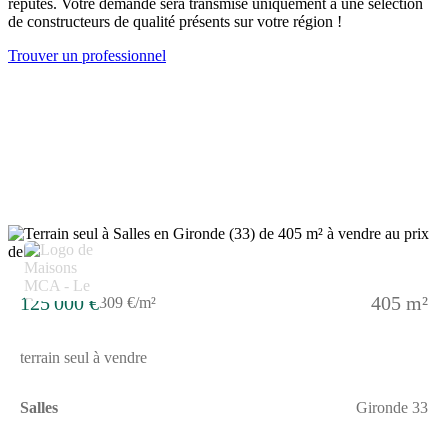
réputés. Votre demande sera transmise uniquement à une sélection
minutes en voiture. L'autoroute A63 se trouve à 7 kilomètres,
de constructeurs de qualité présents sur votre région !
facilitant les déplacements. De nombreux commerces se situent
également à proximité, complétant le cadre de vie.NOUS
Trouver un professionnel
CONTACTERCe terrain est proposé à la vente par un
partenaire de Maisons de la Côte Atlantique Le Barp. Son prix
est de 124 000 euros.Pour toute information complémentaire,
n'hésitez pas à joindre Romain TEXIER au (Numéro supprimé).
Il se tient à votre disposition pour vous accompagner dans votre
projet.
125 000 €
405 m²
309 €/m²
terrain seul à vendre
Salles
Gironde 33