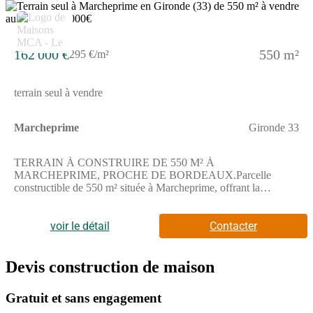
à contacter Nathalie Muret au (Numéro supprimé). Elle vous
accompagnera dans votre projet avec Maisons de la Côte
Atlantique Le Barp.
162 000 €
550 m²
295 €/m²
terrain seul à vendre
Marcheprime
Gironde 33
TERRAIN À CONSTRUIRE DE 550 M² À
MARCHEPRIME, PROCHE DE BORDEAUX.Parcelle
constructible de 550 m² située à Marcheprime, offrant la
possibilité de bâtir une maison sur mesure avec un extérieur
agréable, en plein centre-ville et avec une vue sur rue.Ce terrain
propose un espace libre parfait pour imaginer votre future
voir le détail
Contacter
habitation selon vos envies.Il bénéficie d'un emplacement au
coeur de Marcheprime, commune proche de Bordeaux et à
proximité de l'océan Atlantique, idéal pour profiter de la nature
Devis construction de maison
et des loisirs environnants.Les transports sont présents avec une
gare située à seulement quelques minutes à pied, facilitant vos
Gratuit et sans engagement
déplacements. La parcelle est également accessible par les