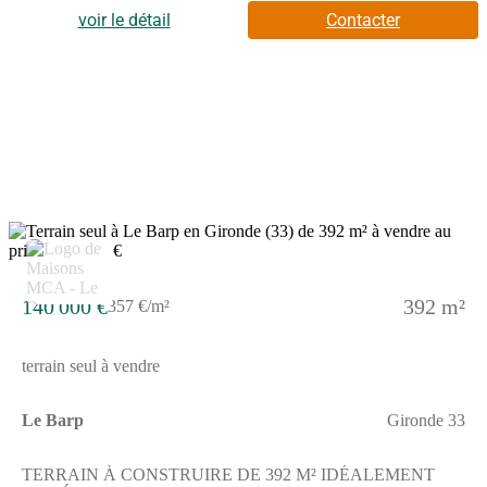
ville, ce terrain est proche des écoles et des commerces. Tous les
voir le détail
Contacter
types d'établissements scolaires (maternelle, élémentaire et
secondaire) sont implantés à moins de 10 minutes en voiture,
tout comme une structure d'accueil pour la petite enfance à
moins de 10 minutes à pied. L'autoroute A63 est accessible à 7
km. On trouve deux bibliothèques, trois tennis, des commerces,
quatre boucheries-charcuteries, deux bureaux de poste et deux
épiceries dans les environs. Le marché Place du champ de foire
anime les environs.Il est à vendre pour la somme de 135 000 €.
Contactez Romain TEXIER (tél : (Numéro supprimé)) pour
toute information sur le terrain ou sur les modalités de vente.
140 000 €
392 m²
357 €/m²
terrain seul à vendre
Le Barp
Gironde 33
TERRAIN À CONSTRUIRE DE 392 M² IDÉALEMENT