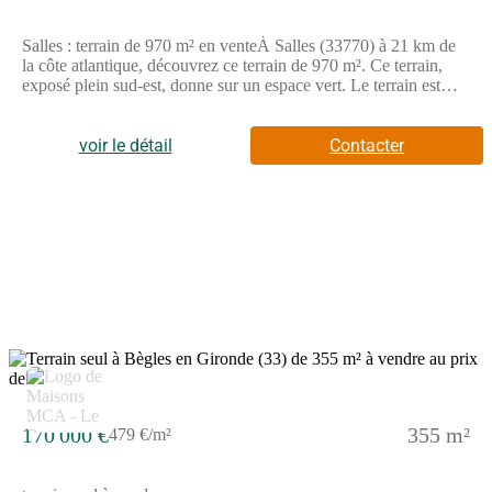
Salles : terrain de 970 m² en venteÀ Salles (33770) à 21 km de
la côte atlantique, découvrez ce terrain de 970 m². Ce terrain,
exposé plein sud-est, donne sur un espace vert. Le terrain est
proche des écoles et des commerces. Des établissements
scolaires de tous niveaux sont implantés à moins de 10 minutes
en voiture, tout comme une crèche à moins de 10 minutes à pied.
voir le détail
Contacter
L'autoroute A63 est accessible à 7 km. On trouve deux
bibliothèques, trois tennis, des commerces, deux épiceries,
quatre boucheries-charcuteries et deux bureaux de poste à
proximité. Le marché Place du champ de foire anime les
environs.Ce terrain est à vendre pour la somme de 162 000 €.
N'hésitez pas à prendre contact avec Romain TEXIER
((Numéro supprimé)) pour toute question sur le terrain, sur les
modalités de vente ou sur les démarches à suivre. Maisons de la
Côte Atlantique Le Barp vous accompagne à toutes les étapes de
votre projet et dans tous vos projets immobiliers.
170 000 €
355 m²
479 €/m²