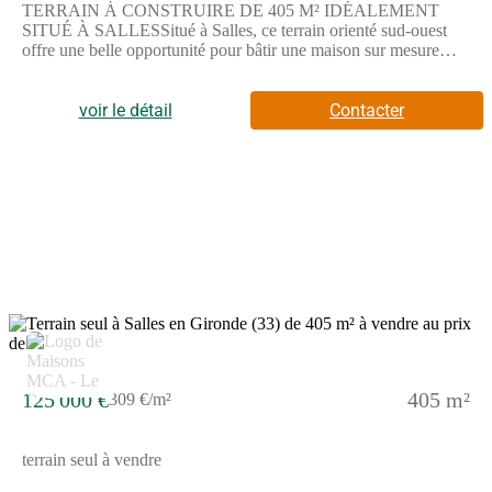
TERRAIN À CONSTRUIRE DE 405 M² IDÉALEMENT
SITUÉ À SALLESSitué à Salles, ce terrain orienté sud-ouest
offre une belle opportunité pour bâtir une maison sur mesure
avec des extérieurs agréables.Il dispose d'une surface de 405 m²
qui permet de concrétiser un projet personnalisé selon vos
envies.Il s'agit d'un terrain en vente, proposé par un partenaire de
voir le détail
Contacter
Maisons de la Côte Atlantique Le Barp, au prix de 125000
euros.ENVIRONNEMENTSalles est une commune au cadre
propice pour un projet de construction. Vous pourrez profiter de
la proximité de l'océan Atlantique, situé à 21 km environ. Les
établissements scolaires à proximité incluent des écoles
maternelles, élémentaires, primaires et plusieurs collèges, comme
l'école élémentaire Caplanne accessible à pied en moins de 30
minutes. Les axes autoroutiers comme l'A63 sont à seulement 7
km, facilitant les déplacements. Des commerces sont également
présents à proximité, répondant aux besoins du quotidien.Pour
plus d'informations, n'hésitez pas à contacter Nathalie MURET
chez Maisons de la Côte Atlantique Le Barp au (Numéro
supprimé). Elle se tient à votre disposition pour vous
accompagner dans votre projet.
125 000 €
405 m²
309 €/m²
terrain seul à vendre