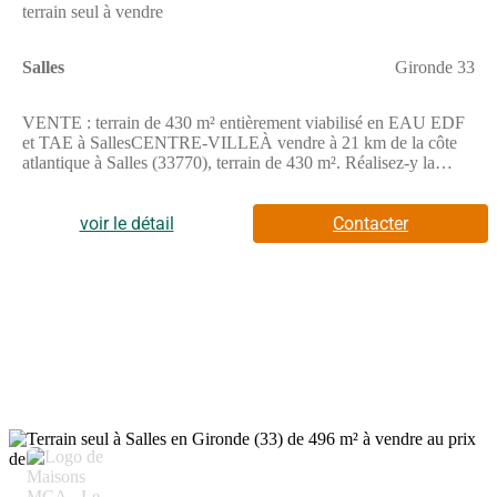
terrain seul à vendre
Salles
Gironde 33
VENTE : terrain de 430 m² entièrement viabilisé en EAU EDF
et TAE à SallesCENTRE-VILLEÀ vendre à 21 km de la côte
atlantique à Salles (33770), terrain de 430 m². Réalisez-y la
maison de vos rêves. Il profite d'une vue sur rue et bénéficie
d'une exposition sud-est. En centre-ville, le terrain est proche des
écoles et des commerces. On trouve des établissements scolaires
voir le détail
Contacter
de tous niveaux à moins de 10 minutes en voiture, tout comme
une structure d'accueil pour les enfants en bas âge à moins de 10
minutes à pied. L'autoroute A63 est accessible à 7 km. Il y a
deux bibliothèques, trois tennis, des commerces, quatre
boucheries-charcuteries, deux épiceries et deux bureaux de poste
à proximité. Enfin, le marché Place du champ de foire anime les
environs.Ce terrain est à vendre pour la somme de 145 000 €.
Prenez contact avec Romain TEXIER ((Numéro supprimé))
pour obtenir de plus amples informations sur le terrain. Maisons
de la Côte Atlantique Le Barp vous accompagne à toutes les
étapes de l'achat et dans toutes vos démarches.