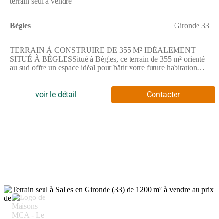
terrain seul à vendre
Bègles
Gironde 33
TERRAIN À CONSTRUIRE DE 355 M² IDÉALEMENT
SITUÉ À BÈGLESSitué à Bègles, ce terrain de 355 m² orienté
au sud offre un espace idéal pour bâtir votre future habitation
avec un extérieur à aménager selon vos envies.Cette parcelle
propose une belle surface permettant toutes les configurations
pour votre construction.Avec une superficie totale de 355 m², il
voir le détail
Contacter
s'agit d'un terrain qui offre un cadre propice à la création d'un
projet personnalisé.Il bénéficie d'une orientation sud qui favorise
la luminosité.Il est vendu par un partenaire de Maisons de la
Côte Atlantique Le Barp au prix de 170 000 euros.Nous vous
invitons à prendre contact avec Nathalie MURET, Constructeur
de maisons, pour obtenir davantage d'informations. Vous pouvez
la joindre au (Numéro supprimé). N'hésitez pas à l'appeler pour
en savoir plus sur ce terrain. ENVIRONNEMENTLe terrain se
trouve à Bègles, commune proche de Bordeaux, à environ 10
km de l'océan Atlantique. Un arrêt de tramway Calais -
Centujean est accessible en quelques minutes à pied, desservi
par la ligne F. La gare de Bègles est aussi à proximité pour vos
déplacements. Plusieurs lignes de bus traversent le secteur,
notamment les lignes 23, 73 et 85. Les établissements scolaires