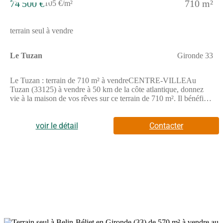
74 500 €
710 m²
105 €/m²
terrain seul à vendre
Le Tuzan
Gironde 33
Le Tuzan : terrain de 710 m² à vendreCENTRE-VILLEAu
Tuzan (33125) à vendre à 50 km de la côte atlantique, donnez
vie à la maison de vos rêves sur ce terrain de 710 m². Il bénéficie
d'une exposition sud-est. Une école primaire est implantée dans
le quartier. L'autoroute A63 est accessible à 19 km.Son prix de
vente est de 74 500 €. Contactez notre agence (TEXIER
voir le détail
Contacter
Romain : (Numéro supprimé)) pour toute information sur ce
terrain, sur les démarches à suivre ou sur les modalités de vente.
Faites de vos projets immobiliers une réalité avec Maisons de la
Côte Atlantique Le Barp.