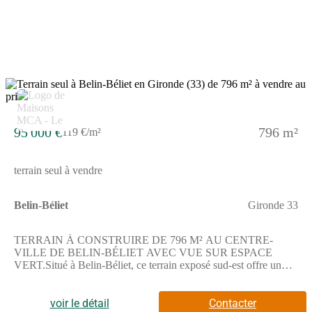
pied, ainsi que des restaurants également accessibles rapidement.
Pour vos loisirs, un terrain de tennis et un bassin de natation se
situent à moins de 10 minutes. La commune dispose d'une école
primaire à proximité. L'autoroute A63 est à 9 km, facilitant les
déplacements.N'hésitez pas à contacter Romain TEXIER de
Maisons de la Côte Atlantique Le Barp pour obtenir plus
d'informations ou pour un premier échange. Vous pouvez le
joindre au (Numéro supprimé). Il se fera un plaisir de répondre à
vos questions concernant cette opportunité.
95 000 €
796 m²
119 €/m²
terrain seul à vendre
Belin-Béliet
Gironde 33
TERRAIN À CONSTRUIRE DE 796 M² AU CENTRE-
VILLE DE BELIN-BÉLIET AVEC VUE SUR ESPACE
VERT.Situé à Belin-Béliet, ce terrain exposé sud-est offre un
cadre propice pour bâtir votre maison selon vos envies, tout en
profitant d'un environnement calme grâce à la vue dégagée sur
les espaces verts.Cette parcelle d'une superficie de 796 m²
voir le détail
Contacter