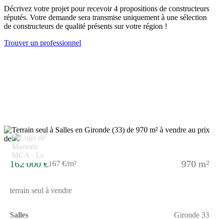
autoroutes A63 et A660, situées à respectivement 5 km et 8 km.
Décrivez votre projet pour recevoir 4 propositions de constructeurs
Sur place, vous trouverez deux établissements scolaires : une
réputés. Votre demande sera transmise uniquement à une sélection
école maternelle et une école élémentaire, toutes proches.Autour
de constructeurs de qualité présents sur votre région !
du terrain, de nombreux commerces sont disponibles pour
faciliter vos achats du quotidien.NOUS CONTACTERCe
Trouver un professionnel
terrain est vendu par un partenaire de Maisons de la Côte
Atlantique Le Barp, au prix de 162000 euros.N'hésitez pas à
joindre Romain TEXIER au (Numéro supprimé) pour obtenir
plus d'informations et concrétiser votre projet de construction.
162 000 €
970 m²
167 €/m²
terrain seul à vendre
Salles
Gironde 33