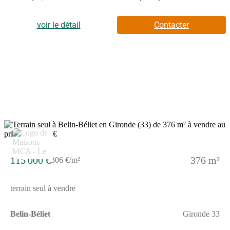
sur ce terrain de 503 m². Il profite d'une vue sur rue et bénéficie
d'une exposition sud-est. Non loin du centre-ville, le terrain est
proche des écoles et des commerces. L'École Primaire Bertrine
voir le détail
Contacter
et l'École Primaire Alienor se trouvent à moins de 10 minutes à
pied. L'autoroute A63 est accessible à 6 km. Il y a une
bibliothèque, deux commerces, une boucherie-charcuterie et un
bureau de poste à quelques minutes.Ce terrain est proposé à
l'achat pour 99 000 €. Contactez notre agence (Romain
TEXIER : (Numéro supprimé)) pour obtenir de plus amples
renseignements sur le terrain, sur les démarches à suivre ou sur
les modalités de vente. Donnez vie à vos projets immobiliers
avec Maisons de la Côte Atlantique Le Barp.
115 000 €
376 m²
306 €/m²
terrain seul à vendre
Belin-Béliet
Gironde 33