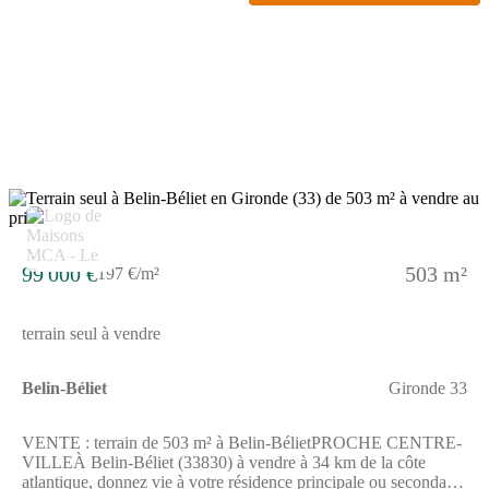
permet de concevoir un projet personnalisé avec de beaux
extérieurs, dans une zone offrant une harmonie entre espace et
nature.ENVIRONNEMENTBelin-Béliet est une commune
entourée par la mer, à environ 34 km de l'océan Atlantique. Vous
trouverez à proximité des écoles primaires comme l'école
primaire Bertrine et l'école primaire Alienor. Les commerces
sont présents aux alentours pour faciliter les achats quotidiens.
L'autoroute A63 se situe à 6 km, facilitant les déplacements vers
les zones environnantes.Vendu par un partenaire de Maisons de
la Côte Atlantique Le Barp, ce terrain est proposé à 95 000
euros.Pour en savoir plus et obtenir toutes les informations
nécessaires, n'hésitez pas à contacter Romain TEXIER au
(Numéro supprimé), qui se tient à votre disposition pour vous
accompagner dans votre projet.
99 000 €
503 m²
197 €/m²
terrain seul à vendre
Belin-Béliet
Gironde 33
VENTE : terrain de 503 m² à Belin-BélietPROCHE CENTRE-
VILLEÀ Belin-Béliet (33830) à vendre à 34 km de la côte
atlantique, donnez vie à votre résidence principale ou secondaire