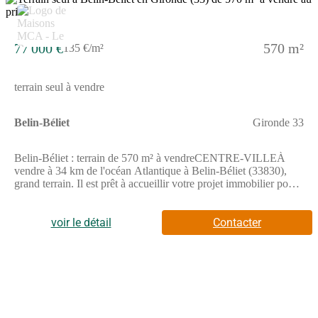
77 000 €
570 m²
135 €/m²
terrain seul à vendre
Belin-Béliet
Gironde 33
Belin-Béliet : terrain de 570 m² à vendreCENTRE-VILLEÀ
vendre à 34 km de l'océan Atlantique à Belin-Béliet (33830),
grand terrain. Il est prêt à accueillir votre projet immobilier pour
toute la famille. En centre-ville, ce terrain est proche des écoles
et des commerces. L'École Primaire Bertrine et l'École Primaire
Alienor sont implantées à moins de 10 minutes à pied. Il y a un
voir le détail
Contacter
accès à l'autoroute A63 à 6 km. On trouve une bibliothèque,
deux commerces, une boucherie-charcuterie et un bureau de
poste dans les environs.Il est à vendre pour la somme de 77 000
€. Contactez Romain TEXIER (tél : (Numéro supprimé)) pour
plus d'informations sur le terrain, sur les modalités de vente ou
sur les démarches à suivre.