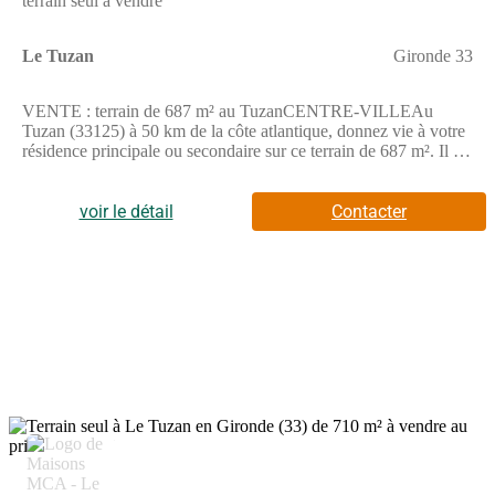
terrain seul à vendre
Le Tuzan
Gironde 33
VENTE : terrain de 687 m² au TuzanCENTRE-VILLEAu
Tuzan (33125) à 50 km de la côte atlantique, donnez vie à votre
résidence principale ou secondaire sur ce terrain de 687 m². Il est
exposé au sud. Il est situé en centre-ville. Une école primaire est
implantée dans le quartier. Il y a un accès à l'autoroute A63 à 19
km.Ce terrain est à vendre pour la somme de 74 000 €. Prenez
voir le détail
Contacter
contact avec notre agence (TEXIER Romain : (Numéro
supprimé)) pour plus de renseignements sur le terrain.