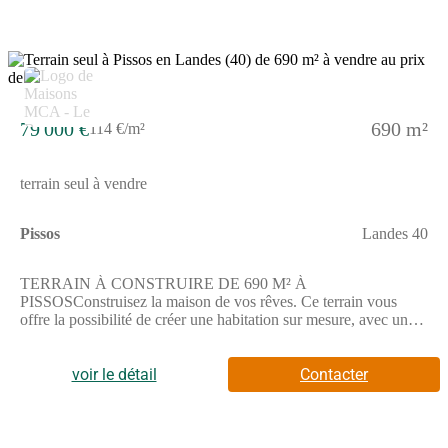
79 000 €
690 m²
114 €/m²
terrain seul à vendre
Pissos
Landes 40
TERRAIN À CONSTRUIRE DE 690 M² À
PISSOSConstruisez la maison de vos rêves. Ce terrain vous
offre la possibilité de créer une habitation sur mesure, avec un
bel espace extérieur pour profiter pleinement de la nature
environnante.Il s'agit d'une parcelle de 690 m², située à Pissos,
idéale pour réaliser un projet personnalisé.Il est vendu par un
voir le détail
Contacter
partenaire de Maisons de la Côte Atlantique Le Barp. Le prix est
de 79 000 euros.ENVIRONNEMENTLe terrain est implanté
dans la commune de Pissos. Vous trouverez à proximité des
commerces et une supérette à seulement quelques minutes à