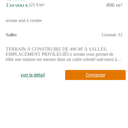
159 000 €
496 m²
321 €/m²
terrain seul à vendre
Salles
Gironde 33
TERRAIN À CONSTRUIRE DE 496 M² À SALLES,
EMPLACEMENT PRIVILÉGIÉCe terrain vous permet de
bâtir une maison sur mesure dans un cadre orienté sud-ouest à
Salles. Profitez de cette parcelle de 496 m² offrant un espace
extérieur à aménager selon vos envies.Il dispose d'une superficie
idéale pour réaliser votre futur projet immobilier, situé dans un
voir le détail
Contacter
emplacement privilégié.Il est vendu par un partenaire de
Maisons de la Côte Atlantique Le Barp, au prix de 159000
euros.ENVIRONNEMENTSitué à Salles, dans un secteur
résidentiel, ce terrain bénéficie d'un cadre calme à proximité de
plusieurs écoles telles que l'école élémentaire Caplanne et le
collège privé l'Eyre des Loupiots. La mer se trouve à environ 21
kilomètres. L'autoroute A63 est accessible à 7 kilomètres,
facilitant vos déplacements. Vous trouverez également des
commerces dans les environs pour répondre à vos besoins
quotidiens.Pour toute information complémentaire, n'hésitez pas