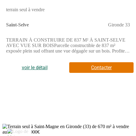
terrain seul à vendre
Saint-Selve
Gironde 33
TERRAIN À CONSTRUIRE DE 837 M² À SAINT-SELVE
AVEC VUE SUR BOISParcelle constructible de 837 m²
exposée plein sud offrant une vue dégagée sur un bois. Profitez
de cet espace pour bâtir une maison sur mesure avec de beaux
extérieurs.Il ne comporte pas de pièce à vivre ni de toilettes.Ce
terrain est vendu par un partenaire de Maisons de la Côte
voir le détail
Contacter
Atlantique Le Barp. Il présente l'avantage d'une situation
tranquille avec une vue sur un bois.ENVIRONNEMENTSitué à
Saint-Selve, ce terrain bénéficie d'un cadre calme proche de
Bordeaux, à 26 km environ. Une autoroute est accessible à 3 km
facilitant les déplacements. On trouve plusieurs gares autour,
notamment à Beautiran, Portets, Saint-Médard-d'Eyrans,
Arbanats et Podensac. La commune compte des écoles telles que
l'école primaire privée Claire de Castelbajac et l'école primaire
Les Platanes, ainsi qu'un collège à proximité. Des commerces
sont présents autour du terrain. Plusieurs restaurants et un terrain
de tennis complètent les activités à proximité.NOUS
CONTACTERCe terrain est proposé à la vente par un