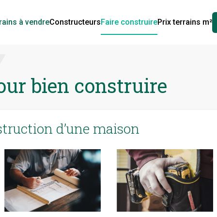
rains à vendre
Constructeurs
Faire construire
Prix terrains m²
ur bien construire
struction d’une maison