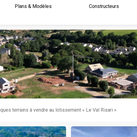
Plans & Modèles
Constructeurs
ues terrains à vendre au lotissement « Le Val Risari »