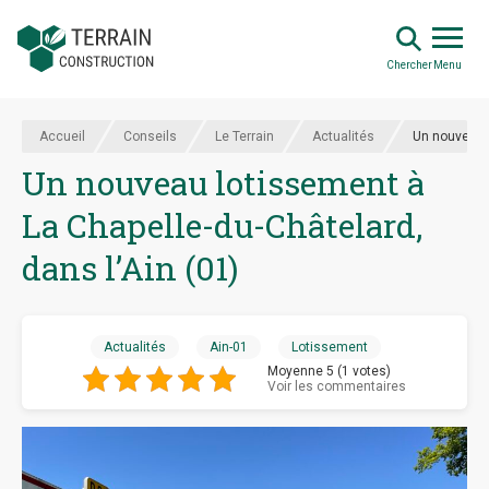
Chercher
Menu
Accueil
Conseils
Le Terrain
Actualités
Un nouveau l
Un nouveau lotissement à
La Chapelle-du-Châtelard,
dans l’Ain (01)
Actualités
Ain-01
Lotissement
Moyenne 5 (1 votes)
Voir les commentaires