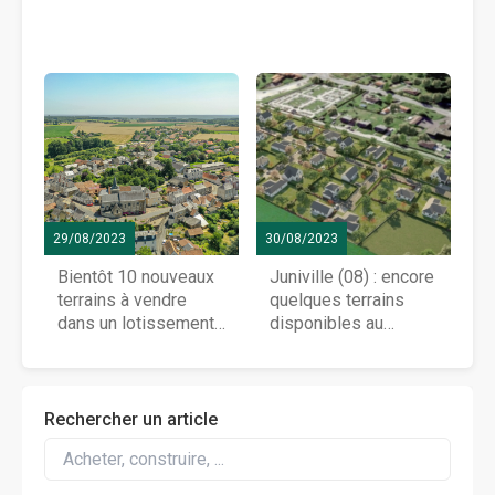
29/08/2023
30/08/2023
Bientôt 10 nouveaux
Juniville (08) : encore
terrains à vendre
quelques terrains
dans un lotissement
disponibles au
à Saint-Jean-de-la-
lotissement « La
Motte (72)
Côte des Blancs »
Rechercher un article