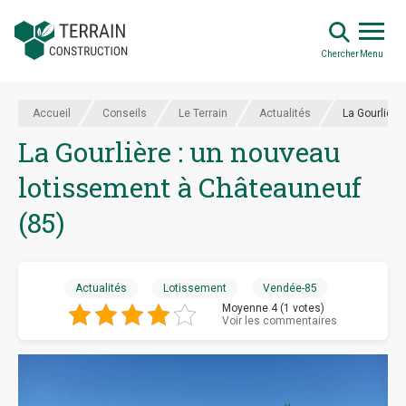
Chercher
Menu
Accueil
Conseils
Le Terrain
Actualités
La Gourlière
La Gourlière : un nouveau
lotissement à Châteauneuf
(85)
Actualités
Lotissement
Vendée-85
Moyenne 4 (1 votes)
Voir les commentaires