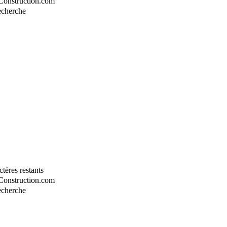
-Construction.com
recherche
tères restants
-Construction.com
recherche