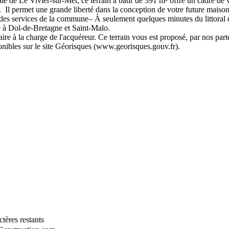
de Le Vivier-sur-Mer, ce terrain à bâtir de 391 m² offre un cadre de vie a
on. Il permet une grande liberté dans la conception de votre future maiso
es services de la commune– À seulement quelques minutes du littoral 
e à Dol-de-Bretagne et Saint-Malo.
taire à la charge de l'acquéreur. Ce terrain vous est proposé, par nos par
onibles sur le site Géorisques (www.georisques.gouv.fr).
tères restants