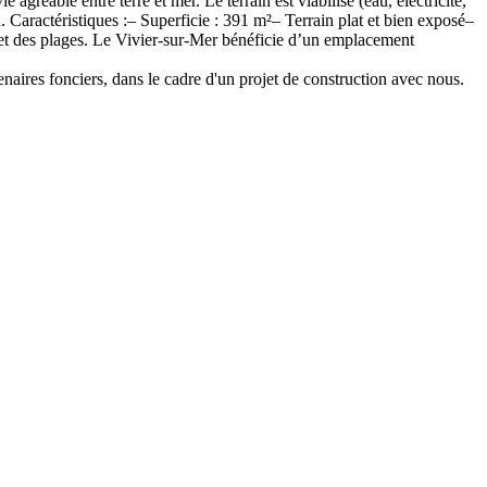
gréable entre terre et mer. Le terrain est viabilisé (eau, électricité,
n. Caractéristiques :– Superficie : 391 m²– Terrain plat et bien exposé–
et des plages. Le Vivier-sur-Mer bénéficie d’un emplacement
tenaires fonciers, dans le cadre d'un projet de construction avec nous.