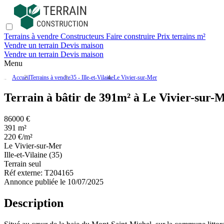
Terrains à vendre
Constructeurs
Faire construire
Prix terrains m²
Vendre un terrain
Devis maison
Vendre un terrain
Devis maison
Menu
Accueil
Terrains à vendre
35 - Ille-et-Vilaine
Le Vivier-sur-Mer
Terrain à bâtir de 391m² à Le Vivier-sur-
86000 €
391 m²
220 €/m²
Le Vivier-sur-Mer
Ille-et-Vilaine (35)
Terrain seul
Réf externe:
T204165
Annonce publiée le 10/07/2025
Description