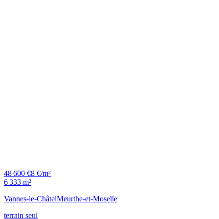
48 600 €
8 €/m²
6 333 m²
Vannes-le-Châtel
Meurthe-et-Moselle
terrain seul