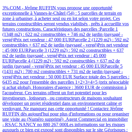
3%.COM - Jérôme RUFFIN vous propose une opportunité
exceptionnelle à Vannes-le-Châtel (54) : 5 parcelles de terrain en
zone à urbaniser, à acheter seul ou en lot selon votre projet. Ces
terrains constructibles seront vendus viabilisés , prêts à accueillir vos
futures constructions. Caractéristiques des parcelles :Parcelle 1
(1348 m2) : 622 m2 constructibles + 746 m2 de jardin (paysagé -
vergé)Prix net vendeur : 47 000 EURParcelle 2 (1229 m2) : 592 m2
constructibles + 637 m2 de jardin (paysagé - vergé)Prix net vendeur
: 45 000 EURParcelle 3 (1229 m2) : 592 m2 constructibles + 637
m2 de jardin (paysagé - vergé)Prix net vendeur : 45 000
EURParcelle 4 (1229 m2) : 592 m2 constructibles + 637 m2 de
jardin (paysagé - vergé)Prix net vendeur : 45 000 EURParcelle 5
(1431 m2) : 700 m2 constructibles + 731 m2 de jardin (paysagé -
vergé)Prix net vendeur : 50 000 EUR Surface totale des 5 parcelles :
6435 m2 pour l'ensemble des parcelles 1+2+3+4+5 (prix négociable
si achat global). Honoraires d'agence : 3600 EUR de commission à
l'acquéreur. Ces terrains offrent un fort potentiel pour les
investisseurs , lotisseurs , ou constructeurs de maisons souhaitant
développer un projet résidentiel dans un environnement calme et
verdoyant. Ne manquez pas cette opportunité ! Contactez Jérôme
RUFFIN dès aujourd'hui pour plus d'informations ou pour organiser
une visite au (Numéro supprimé) .Agent Commercial en immobilier
- RSAC NANCY no 880 267 000Les informations sur les risques
auxquels ce bien est exposé sont disponibles sur le site Géorisques :