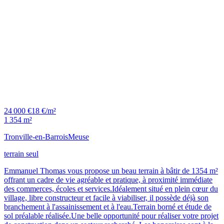
24 000 €
18 €/m²
1 354 m²
Tronville-en-Barrois
Meuse
terrain seul
Emmanuel Thomas vous propose un beau terrain à bâtir de 1354 m²
offrant un cadre de vie agréable et pratique, à proximité immédiate
des commerces, écoles et services.Idéalement situé en plein cœur du
village, libre constructeur et facile à viabiliser, il possède déjà son
branchement à l'assainissement et à l'eau.Terrain borné et étude de
sol préalable réalisée.Une belle opportunité pour réaliser votre projet