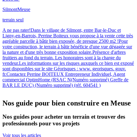
Silmont
Meuse
terrain seul
A ne pas rater!Dans le village de Silmont, entre Bar-le-Duc et
Ligny-en-Barrois, Perrine Boiteux vous propose à la vente cette très
agréable parcelle à bâtir bien exposée, de presque 2500 m2 !Pour
votre construction, le terrain à bâtir bénéficie d'une vue dégagée sur
la nature et d'une très bonne exposition solaire.Présence d'arbres
fruitiers au fond du terrain. Les honoraires sont à la charge du
vendeur.Les informations sur les risques auxquels ce bien est exposé
sont disponibles sur le site Géorisques : www. georisques. gouv.
fr.Contactez Perrine BOITEUX Entrepreneur Individuel, Agent
commercial OptimHome (RSAC N(Numéro supprimé) Greffe de
BAR LE DUC) (Numéro supprimé) (réf. 604541 )
Nos guide pour bien construire en Meuse
Nos guides pour acheter un terrain et trouver des
professionnels pour vos projets
Voir tous les articles