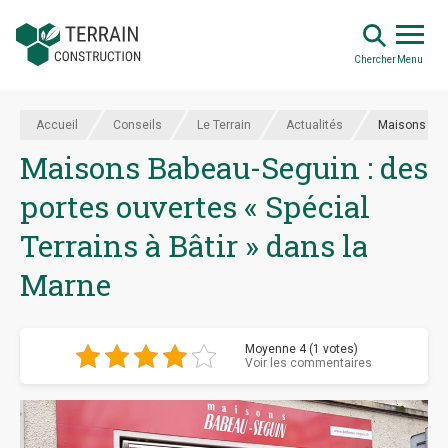
Chercher
Menu
Accueil
Conseils
Le Terrain
Actualités
Maisons Babe
Maisons Babeau-Seguin : des
portes ouvertes « Spécial
Terrains à Bâtir » dans la
Marne
Moyenne 4 (1 votes)
Voir les commentaires