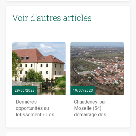
Voir d'autres articles
29/06/2023
19/07/2023
Dernières
Chaudeney-sur-
opportunités au
Moselle (54) :
lotissement « Les
démarrage des
Combottes », à
travaux au
Audincourt (25)
lotissement des
Brascottes