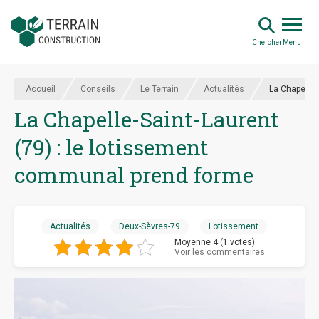
Chercher
Menu
Accueil
Conseils
Le Terrain
Actualités
La Chapelle-
La Chapelle-Saint-Laurent
(79) : le lotissement
communal prend forme
Actualités
Deux-Sèvres-79
Lotissement
Moyenne 4 (1 votes)
Voir les commentaires