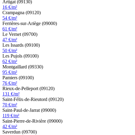
Artigat (09130)
16 €/m²
Crampagna (09120)
54 €/m²
Ferrières-sur-Ariège (09000)
61 €/m²
Le Vernet (09700)
47 €/m²
Les Issards (09100)
50 €/m²
Les Pujols (09100)
62 €/m²
Montgaillard (09330)
95 €/m²
Pamiers (09100)
76 €/m²
Rieux-de-Pelleport (09120)
131 €/m²
Saint-Félix-de-Rieutord (09120)
70 €/m²
Saint-Paul-de-Jarrat (09000)
119 €/m²
Saint-Pierre-de-Rivière (09000)
42 €/m²
Saverdun (09700)