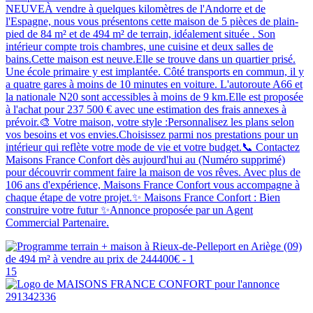
NEUVEÀ vendre à quelques kilomètres de l'Andorre et de
l'Espagne, nous vous présentons cette maison de 5 pièces de plain-
pied de 84 m² et de 494 m² de terrain, idéalement située . Son
intérieur compte trois chambres, une cuisine et deux salles de
bains.Cette maison est neuve.Elle se trouve dans un quartier prisé.
Une école primaire y est implantée. Côté transports en commun, il y
a quatre gares à moins de 10 minutes en voiture. L'autoroute A66 et
la nationale N20 sont accessibles à moins de 9 km.Elle est proposée
à l'achat pour 237 500 € avec une estimation des frais annexes à
prévoir.🎨 Votre maison, votre style :Personnalisez les plans selon
vos besoins et vos envies.Choisissez parmi nos prestations pour un
intérieur qui reflète votre mode de vie et votre budget.📞 Contactez
Maisons France Confort dès aujourd'hui au (Numéro supprimé)
pour découvrir comment faire la maison de vos rêves. Avec plus de
106 ans d'expérience, Maisons France Confort vous accompagne à
chaque étape de votre projet.✨ Maisons France Confort : Bien
construire votre futur ✨Annonce proposée par un Agent
Commercial Partenaire.
15