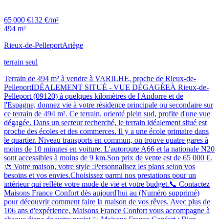
65 000 €
132 €/m²
494 m²
Rieux-de-Pelleport
Ariège
terrain seul
Terrain de 494 m² à vendre à VARILHE, proche de Rieux-de-
PelleportIDÉALEMENT SITUÉ - VUE DÉGAGÉEÀ Rieux-de-
Pelleport (09120) à quelques kilomètres de l'Andorre et de
l'Espagne, donnez vie à votre résidence principale ou secondaire sur
ce terrain de 494 m². Ce terrain, orienté plein sud, profite d'une vue
dégagée. Dans un secteur recherché, le terrain idéalement situé est
proche des écoles et des commerces. Il y a une école primaire dans
le quartier. Niveau transports en commun, on trouve quatre gares à
moins de 10 minutes en voiture. L'autoroute A66 et la nationale N20
sont accessibles à moins de 9 km.Son prix de vente est de 65 000 €.
🎨 Votre maison, votre style :Personnalisez les plans selon vos
besoins et vos envies.Choisissez parmi nos prestations pour un
intérieur qui reflète votre mode de vie et votre budget.📞 Contactez
Maisons France Confort dès aujourd'hui au (Numéro supprimé)
pour découvrir comment faire la maison de vos rêves. Avec plus de
106 ans d'expérience, Maisons France Confort vous accompagne à