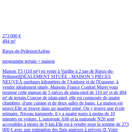
273 000 €
494 m²
Rieux-de-Pelleport
Ariège
programme terrain + maison
Maison T5 (110 m²) en vente à Varilhe à 2 pas de Rieux-de-
PelleportIDÉALEMENT SITUÉE - MAISON 5 PIÈCES
NEUVEÀ quelques kilomètres de l'Andorre et de l'Espagne, à
vendre idéalement située, Maisons France Confort Muret vous
propose cette maison de 5 pièces de plain-pied de 110 m² et de 494
m² de terrain.Conçue de plain-pied, elle est composée de quatre
chambres, d'une cuisine et de deux salles de bains. La maison est
neuve.Elle se trouve dans un quartier prisé. On y trouve une école
primaire. Niveau transports, il y a quatre gares à moins de 10
minutes en voiture. L'autoroute A66 et la nationale N20 sont
accessibles à moins de 9 km.Elle est à vendre pour la somme de 273
000 € avec une estimation des frais annexes à prévoir.🎨 Votre