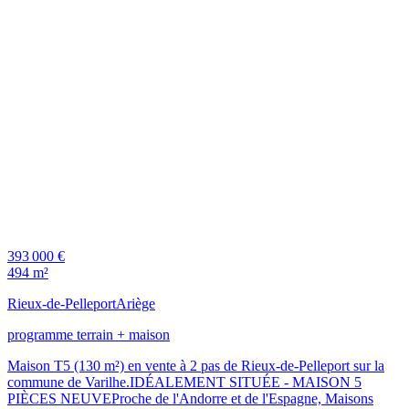
393 000 €
494 m²
Rieux-de-Pelleport
Ariège
programme terrain + maison
Maison T5 (130 m²) en vente à 2 pas de Rieux-de-Pelleport sur la
commune de Varilhe.IDÉALEMENT SITUÉE - MAISON 5
PIÈCES NEUVEProche de l'Andorre et de l'Espagne, Maisons