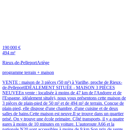
190 000 €
494 m²
Rieux-de-Pelleport
Ariège
programme terrain + maison
VENTE : maison de 3 pièces (50 m²) à Varilhe, proche de Rieux-
de-PelleportIDÉALEMENT SITUÉE - MAISON 3 PIÈCES
NEUVEEn vente : localisée à moins de 47 km de l'Andorre et de
l'Espagne, idéalement située), nous vous présentons cette maison de
3 pièces de plain-pied de 50 m² et de 494 m² de terrain. Conçue de
plain-pied, elle dispose d'une chambre, d'une cuisine et de deux
salles de bains.Cette maison est neuve.Il se trouve dans un quartier
prisé. On y trouve une école primaire. Côté transports, il y a quatre
gares à moins de 10 minutes en voiture. L'autoroute A66 et la
nationale N20 sont accessibles à moins de 9 km.Son prix de vente