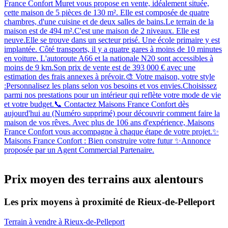
France Confort Muret vous propose en vente, idéalement située,
cette maison de 5 pièces de 130 m². Elle est composée de quatre
chambres, d'une cuisine et de deux salles de bains.Le terrain de la
maison est de 494 m².C'est une maison de 2 niveaux. Elle est
neuve.Elle se trouve dans un secteur prisé. Une école primaire y est
implantée. Côté transports, il y a quatre gares à moins de 10 minutes
en voiture. L'autoroute A66 et la nationale N20 sont accessibles à
moins de 9 km.Son prix de vente est de 393 000 € avec une
estimation des frais annexes à prévoir.🎨 Votre maison, votre style
:Personnalisez les plans selon vos besoins et vos envies.Choisissez
parmi nos prestations pour un intérieur qui reflète votre mode de vie
et votre budget.📞 Contactez Maisons France Confort dès
aujourd'hui au (Numéro supprimé) pour découvrir comment faire la
maison de vos rêves. Avec plus de 106 ans d'expérience, Maisons
France Confort vous accompagne à chaque étape de votre projet.✨
Maisons France Confort : Bien construire votre futur ✨Annonce
proposée par un Agent Commercial Partenaire.
Prix moyen des terrains aux alentours
Les prix moyens à proximité de Rieux-de-Pelleport
Terrain à vendre à Rieux-de-Pelleport