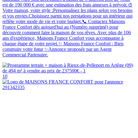
est de 190 000 € avec une estimation des frais annexes à prévoir.🎨
Votre maison, votre style :Personnalisez les plans selon vos besoins
et vos envies.Choisissez parmi nos prestations pour un intérieur qui
reflète votre mode de vie et votre budget.📞 Contactez Maisons
France Confort dès aujourd'hui au (Numéro supprimé) pour
découvrir comment faire la maison de vos rêves. Avec plus de 106
ans d'expérience, Maisons France Confort vous accompagne à
chaque étape de votre projet.✨ Maisons France Confort : Bien
construire votre futur ✨Annonce proposée par un Agent
Commercial Partenaire.
10