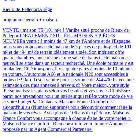
Rieux-de-Pelleport
Ariège
programme terrain + maison
VENTE : maison T5 (101 m²) à Varilhe situé proche de Rieux-de-
PelleportIDÉALEMENT SITUÉE - MAISON 5 PIÈCES
NEUVEEn vente : à moins de 47 km de l'Andorre et de l'Espagne,
nous vous proposons cette maison de 5 pièces de plain-pied de 101
m² et de 494 m² de terrain idéalement située. Son intérieur offre
quatre chambres, une cuisine et une salle de bains.Cette maison est
neuve.Il se situe dans un secteur recherché. Une école primaire y est
implantée. Côté transports, il y a quatre gares à moins de 10 minutes
en voiture. L'autoroute A66 et la nationale N20 sont accessibles à
moins de 9 km.Il est à vendre pour la somme de 244 400 € avec une
estimation des frais annexes à prévoir.🎨 Votre maison, votre style
:Personnalisez les plans selon vos besoins et vos envies.Choisissez
parmi nos prestations pour un intérieur qui reflète votre mode de vie
et votre budget.📞 Contactez Maisons France Confort dès
aujourd'hui au (Numéro supprimé) pour découvrir comment faire la
maison de vos rêves. Avec plus de 106 ans d'expérience, Maisons
France Confort vous accompagne à chaque étape de votre projet.✨
Maisons France Confort : Bien construire votre futur ✨Annonce
proposée par un Agent Commercial Partenaire.